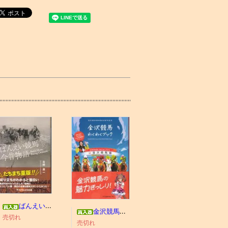
ばんえい競馬今昔物語
金沢競馬わくわくブック
売切れ
売切れ