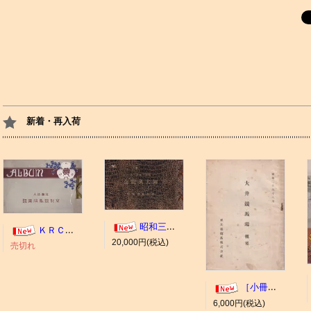
新着・再入荷
昭和三年十一月 御大典記念
ＫＲＣ ＡＬＢＵＭ（京都競馬場写真帖）
20,000円(税込)
売切れ
［小冊子］大井競馬場 概要
6,000円(税込)