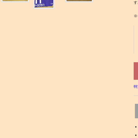
す
※
特