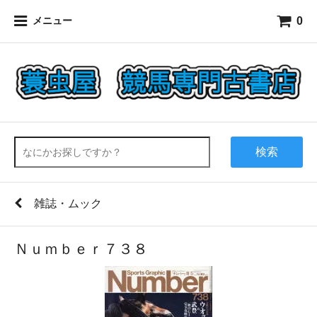
0
メニュー
検索
雑誌・ムック
Ｎｕｍｂｅｒ７３８