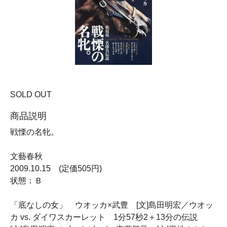
SOLD OUT
商品説明
戦慄の名牝。
文藝春秋
2009.10.15 (定価505円)
状態：Ｂ
「底なしの女」 ウオッカ×武豊 [文]島田明宏／ウオッ
カ vs. ダイワスカーレット 1分57秒2＋13分の伝説