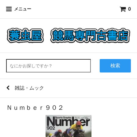
0
メニュー
検索
雑誌・ムック
Ｎｕｍｂｅｒ９０２