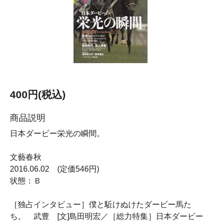
400円(税込)
商品説明
日本ダービー栄光の瞬間。
文藝春秋
2016.06.02 (定価546円)
状態：Ｂ
［独占インタビュー］僕と駈けぬけたダービー馬た
ち。 武豊 [文]島田明宏／［総力特集］日本ダービー