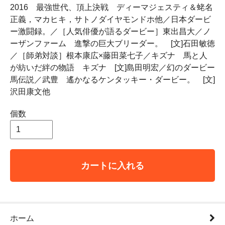
2016 最強世代、頂上決戦 ディーマジェスティ＆蛯名
正義，マカヒキ，サトノダイヤモンドホ他／日本ダービ
ー激闘録。／［人気俳優が語るダービー］東出昌大／ノ
ーザンファーム 進撃の巨大ブリーダー。 [文]石田敏徳
／［師弟対談］根本康広×藤田菜七子／キズナ 馬と人
が紡いだ絆の物語 キズナ [文]島田明宏／幻のダービー
馬伝説／武豊 遙かなるケンタッキー・ダービー。 [文]
沢田康文他
個数
カートに入れる
ホーム