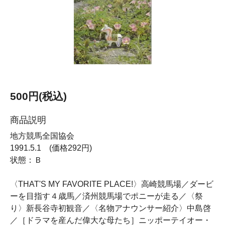
500円(税込)
商品説明
地方競馬全国協会
1991.5.1 (価格292円)
状態：Ｂ
〈THAT'S MY FAVORITE PLACE!〉高崎競馬場／ダービ
ーを目指す４歳馬／済州競馬場でポニーが走る／〈祭
り〉新長谷寺初観音／〈名物アナウンサー紹介〉中島啓
／［ドラマを産んだ偉大な母たち］ニッポーテイオー・