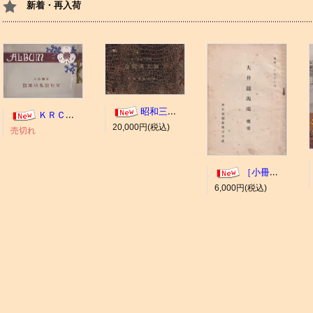
新着・再入荷
昭和三年十一月 御大典記念
ＫＲＣ ＡＬＢＵＭ（京都競馬場写真帖）
20,000円(税込)
売切れ
［小冊子］大井競馬場 概要
6,000円(税込)