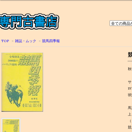
TOP
>
雑誌・ムック
>
競馬四季報
秋
サ
19
状
馬
上
（
競