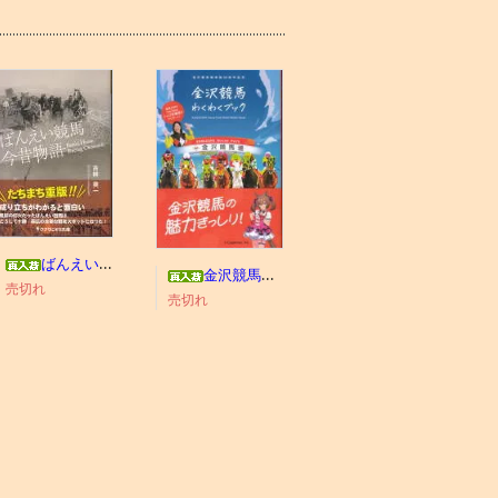
ばんえい競馬今昔物語
金沢競馬わくわくブック
売切れ
売切れ