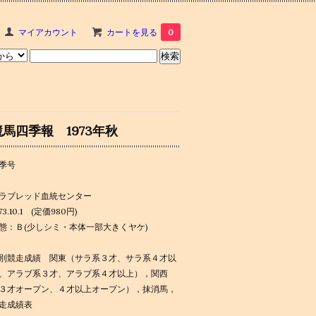
マイアカウント
カートを見る
0
競馬四季報 1973年秋
季号
ラブレッド血統センター
73.10.1 (定価980円)
態：Ｂ(少しシミ・本体一部大きくヤケ)
別競走成績 関東（サラ系３才、サラ系４才以
、アラブ系３才、アラブ系４才以上），関西
３才オープン、４才以上オープン），抹消馬，
走成績表