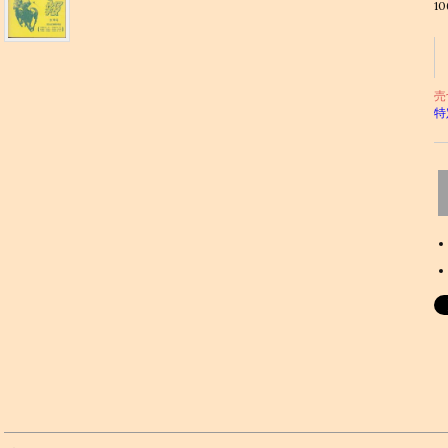
1
売
特