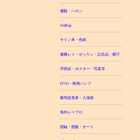
優駿・ハロン
Gallop
サイン本・色紙
優勝レイ・ゼッケン・記念品・帽子
浮世絵・ポスター・写真等
DVD・映画パンフ
勝馬投票券・入場券
海外レープロ
競輪・競艇・オート