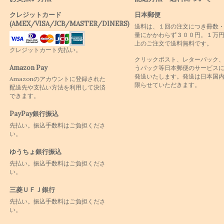
クレジットカード
日本郵便
(AMEX/VISA/JCB/MASTER/DINERS)
送料は、１回の注文につき冊数
量にかかわらず３００円。１万
上のご注文で送料無料です。
クレジットカート先払い。
クリックポスト、レターパック
Amazon Pay
うパック等日本郵便のサービス
発送いたします。発送は日本国
Amazonのアカウントに登録された
限らせていただきます。
配送先や支払い方法を利用して決済
できます。
PayPay銀行振込
先払い。振込手数料はご負担くださ
い。
ゆうちょ銀行振込
先払い。振込手数料はご負担くださ
い。
三菱ＵＦＪ銀行
先払い。振込手数料はご負担くださ
い。