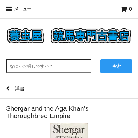
0
メニュー
検索
洋書
Shergar and the Aga Khan's
Thoroughbred Empire