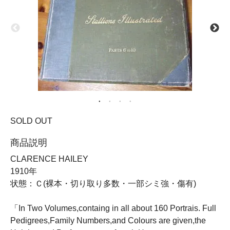
SOLD OUT
商品説明
CLARENCE HAILEY
1910年
状態：Ｃ(裸本・切り取り多数・一部シミ強・傷有)
「In Two Volumes,containg in all about 160 Portrais. Full
Pedigrees,Family Numbers,and Colours are given,the