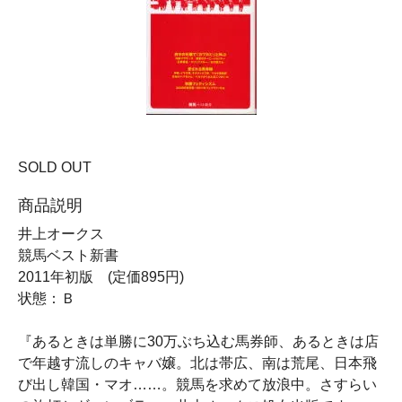
SOLD OUT
商品説明
井上オークス
競馬ベスト新書
2011年初版 (定価895円)
状態：Ｂ
『あるときは単勝に30万ぶち込む馬券師、あるときは店
で年越す流しのキャバ嬢。北は帯広、南は荒尾、日本飛
び出し韓国・マオ……。競馬を求めて放浪中。さすらい