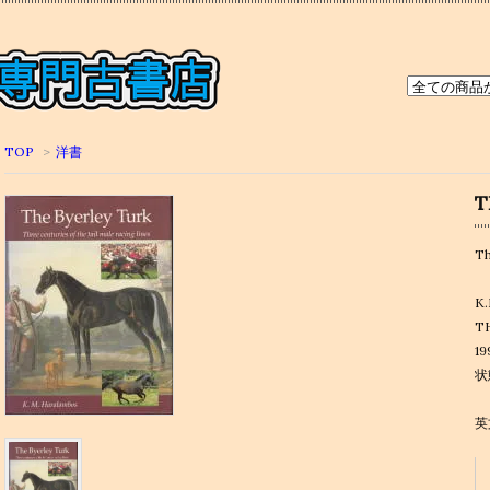
TOP
>
洋書
T
Th
K
T
1
状
英