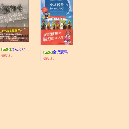
ばんえい競馬今昔物語
金沢競馬わくわくブック
売切れ
売切れ