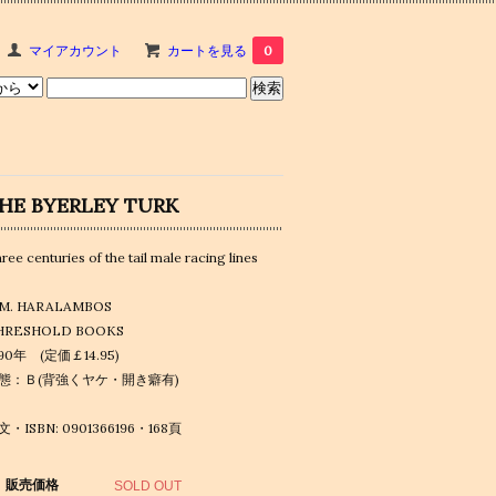
マイアカウント
カートを見る
0
HE BYERLEY TURK
ree centuries of the tail male racing lines
.M. HARALAMBOS
HRESHOLD BOOKS
990年 (定価￡14.95)
態：Ｂ(背強くヤケ・開き癖有)
文・ISBN: 0901366196・168頁
販売価格
SOLD OUT