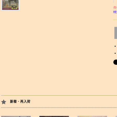
売
特
新着・再入荷