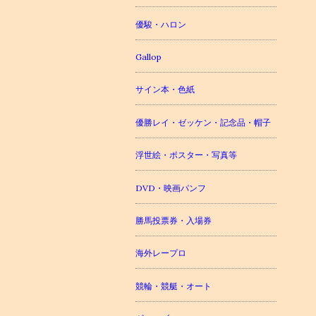
優駿・ハロン
Gallop
サイン本・色紙
優勝レイ・ゼッケン・記念品・帽子
浮世絵・ポスター・写真等
DVD・映画パンフ
勝馬投票券・入場券
海外レープロ
競輪・競艇・オート