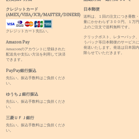
クレジットカード
日本郵便
(AMEX/VISA/JCB/MASTER/DINERS)
送料は、１回の注文につき冊数
量にかかわらず３００円。１万
上のご注文で送料無料です。
クレジットカート先払い。
クリックポスト、レターパック
Amazon Pay
うパック等日本郵便のサービス
発送いたします。発送は日本国
Amazonのアカウントに登録された
限らせていただきます。
配送先や支払い方法を利用して決済
できます。
PayPay銀行振込
先払い。振込手数料はご負担くださ
い。
ゆうちょ銀行振込
先払い。振込手数料はご負担くださ
い。
三菱ＵＦＪ銀行
先払い。振込手数料はご負担くださ
い。