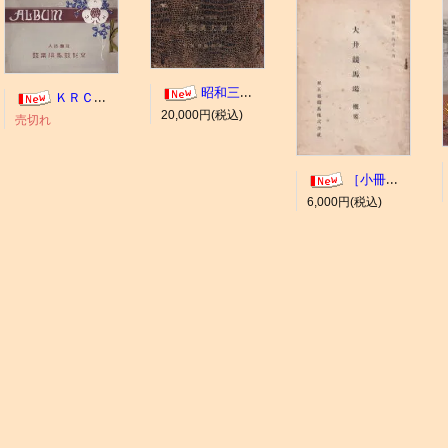
昭和三年十一月 御大典記念
ＫＲＣ ＡＬＢＵＭ（京都競馬場写真帖）
20,000円(税込)
売切れ
［小冊子］大井競馬場 概要
6,000円(税込)