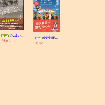
ばんえい競馬今昔物語
金沢競馬わくわくブック
売切れ
売切れ