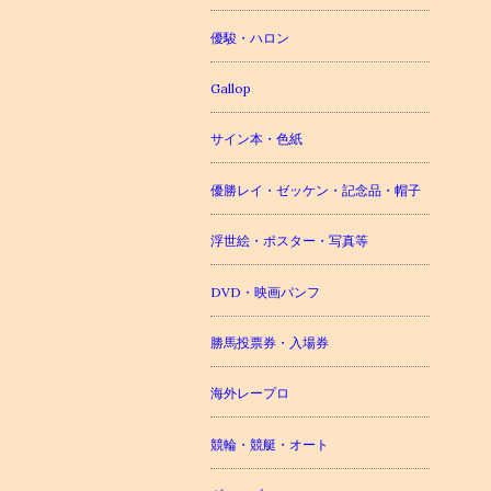
優駿・ハロン
Gallop
サイン本・色紙
優勝レイ・ゼッケン・記念品・帽子
浮世絵・ポスター・写真等
DVD・映画パンフ
勝馬投票券・入場券
海外レープロ
競輪・競艇・オート