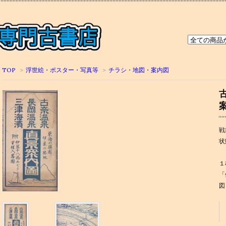
TOP
>
浮世絵・ポスター・写真等
>
チラシ・地図・案内図
戦
状
１
「
図