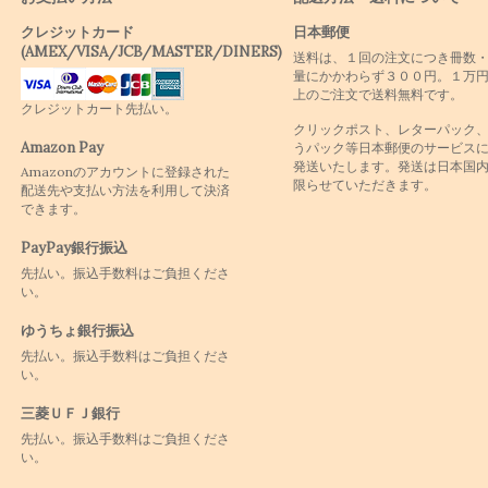
クレジットカード
日本郵便
(AMEX/VISA/JCB/MASTER/DINERS)
送料は、１回の注文につき冊数
量にかかわらず３００円。１万
上のご注文で送料無料です。
クレジットカート先払い。
クリックポスト、レターパック
Amazon Pay
うパック等日本郵便のサービス
発送いたします。発送は日本国
Amazonのアカウントに登録された
限らせていただきます。
配送先や支払い方法を利用して決済
できます。
PayPay銀行振込
先払い。振込手数料はご負担くださ
い。
ゆうちょ銀行振込
先払い。振込手数料はご負担くださ
い。
三菱ＵＦＪ銀行
先払い。振込手数料はご負担くださ
い。