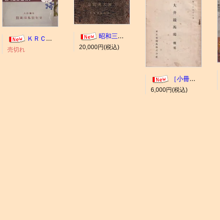
昭和三年十一月 御大典記念
ＫＲＣ ＡＬＢＵＭ（京都競馬場写真帖）
20,000円(税込)
売切れ
［小冊子］大井競馬場 概要
6,000円(税込)