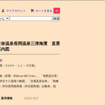
マイアカウント
カートを見る
0
古奈温泉長岡温泉三津海濱 直景
案内図
前
態：Ｃ(ヤケ・シミ・小穴有)
枚（折畳：約18cm×約77cm）。「地勢及沿革」
伊豆十八湯巡り略図」「交通及賃金表」「鳥瞰
：伊豆長岡競馬場（伊豆競馬場）記載有」他
販売価格
SOLD OUT