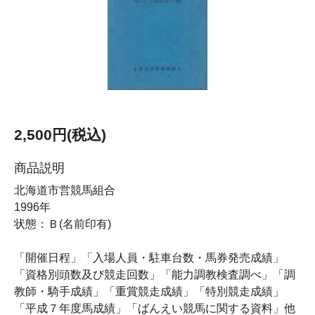
2,500円(税込)
商品説明
北海道市営競馬組合
1996年
状態：Ｂ(名前印有)
「開催日程」「入場人員・駐車台数・馬券発売成績」
「資格別頭数及び競走回数」「能力調教検査調べ」「調
教師・騎手成績」「重賞競走成績」「特別競走成績」
「平成７年度馬成績」「ばんえい競馬に関する資料」他