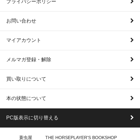
プライバシーポリシー
お問い合わせ
マイアカウント
メルマガ登録・解除
買い取りについて
本の状態について
PC版表示に切り替える
蓑虫屋 THE HORSEPLAYER'S BOOKSHOP