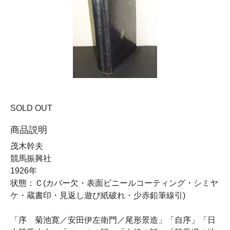
SOLD OUT
商品説明
茂木幹夫
競馬振興社
1926年
状態：Ｃ(カバー欠・表面ビニールコーティング・シミヤ
ケ・蔵書印・見返し遊び紙破れ・少赤鉛筆線引)
「序 菊池寛／安田伊左衛門／尾形景造」「自序」「日