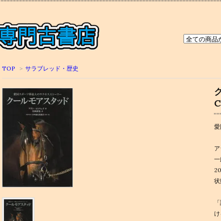
TOP
>
サラブレッド・歴史
C
愛
ア
一
2
状
「
け