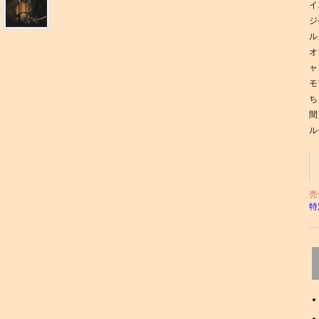
イ
ジ
ル
オ
ャ
モ
ち
間
ル
売
特