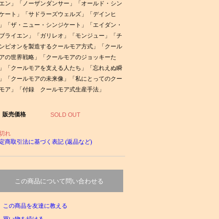
エン」「ノーザンダンサー」「オールド・シン
ケート」「サドラーズウェルズ」「デインヒ
」「ザ・ニュー・シンジケート」「エイダン・
ブライエン」「ガリレオ」「モンジュー」「チ
ンピオンを製造するクールモア方式」「クール
アの世界戦略」「クールモアのジョッキーた
」「クールモアを支える人たち」「忘れえぬ瞬
」「クールモアの未来像」「私にとってのクー
モア」「付録 クールモア式生産手法」
販売価格
SOLD OUT
切れ
定商取引法に基づく表記 (返品など)
この商品について問い合わせる
この商品を友達に教える
買い物を続ける