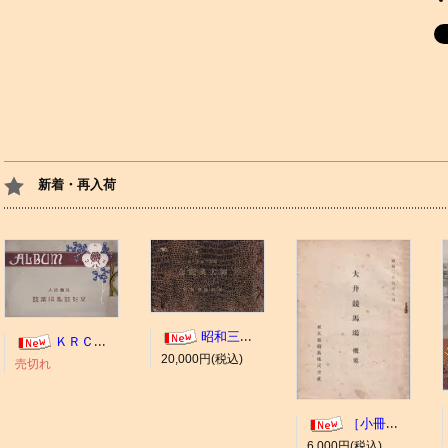
新着・再入荷
昭和三年十一月 御大典記念
ＫＲＣ ＡＬＢＵＭ（京都競馬場写真帖）
20,000円(税込)
売切れ
［小冊子］大井競馬場 概要
6,000円(税込)