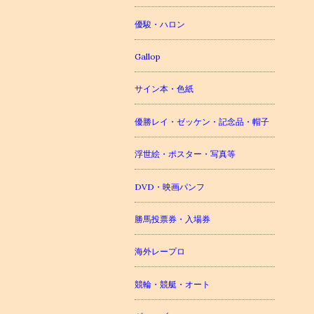
優駿・ハロン
Gallop
サイン本・色紙
優勝レイ・ゼッケン・記念品・帽子
浮世絵・ポスター・写真等
DVD・映画パンフ
勝馬投票券・入場券
海外レープロ
競輪・競艇・オート