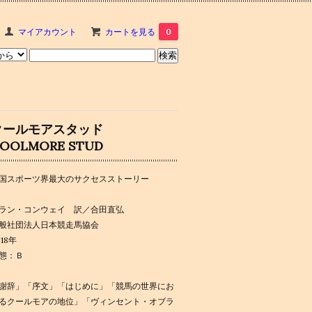
マイアカウント
カートを見る
0
クールモアスタッド
OOLMORE STUD
国スポーツ界最大のサクセスストーリー
ラン・コンウェイ 訳／合田直弘
般社団法人日本競走馬協会
018年
態：Ｂ
謝辞」「序文」「はじめに」「競馬の世界にお
るクールモアの地位」「ヴィンセント・オブラ