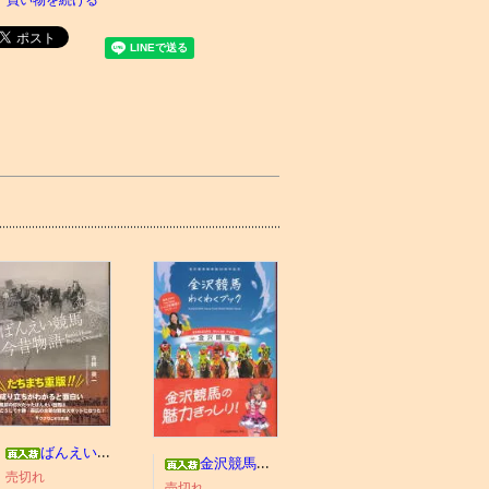
ばんえい競馬今昔物語
金沢競馬わくわくブック
売切れ
売切れ