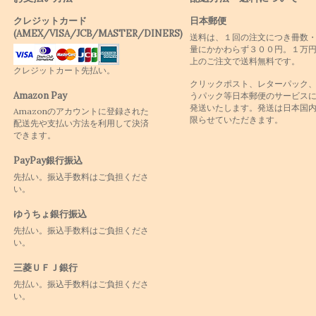
クレジットカード
日本郵便
(AMEX/VISA/JCB/MASTER/DINERS)
送料は、１回の注文につき冊数
量にかかわらず３００円。１万
上のご注文で送料無料です。
クレジットカート先払い。
クリックポスト、レターパック
Amazon Pay
うパック等日本郵便のサービス
発送いたします。発送は日本国
Amazonのアカウントに登録された
限らせていただきます。
配送先や支払い方法を利用して決済
できます。
PayPay銀行振込
先払い。振込手数料はご負担くださ
い。
ゆうちょ銀行振込
先払い。振込手数料はご負担くださ
い。
三菱ＵＦＪ銀行
先払い。振込手数料はご負担くださ
い。