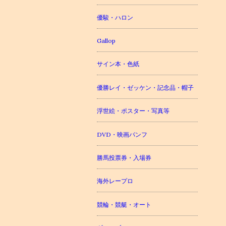
優駿・ハロン
Gallop
サイン本・色紙
優勝レイ・ゼッケン・記念品・帽子
浮世絵・ポスター・写真等
DVD・映画パンフ
勝馬投票券・入場券
海外レープロ
競輪・競艇・オート