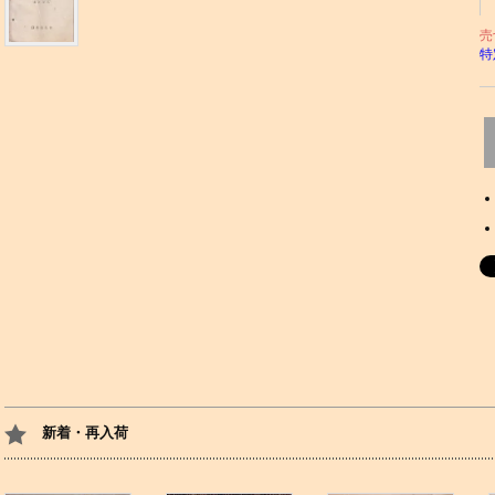
売
特
新着・再入荷