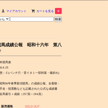
マイアカウント
カートを見る
0
競馬成績公報 昭和十六年 第八
号
本競馬會
41.6.25
態：Ｃ(パンチ穴・背イタミ一部剥落・傷折れ)
昭和16年春季新潟競馬」の成績公報。全着順・
手名・投票数なども記載された公式な成績書
走馬索引＋成績（257頁～284頁）
販売価格
SOLD OUT