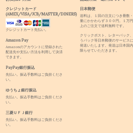
クレジットカード
日本郵便
(AMEX/VISA/JCB/MASTER/DINERS)
送料は、１回の注文につき冊数
量にかかわらず３００円。１万
上のご注文で送料無料です。
クレジットカート先払い。
クリックポスト、レターパック
Amazon Pay
うパック等日本郵便のサービス
発送いたします。発送は日本国
Amazonのアカウントに登録された
限らせていただきます。
配送先や支払い方法を利用して決済
できます。
PayPay銀行振込
先払い。振込手数料はご負担くださ
い。
ゆうちょ銀行振込
先払い。振込手数料はご負担くださ
い。
三菱ＵＦＪ銀行
先払い。振込手数料はご負担くださ
い。