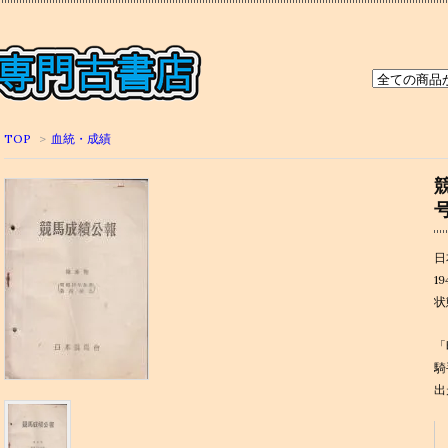
TOP
>
血統・成績
日
19
状
「
騎
出