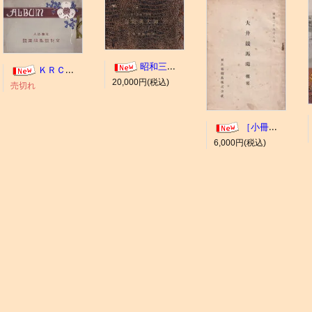
昭和三年十一月 御大典記念
ＫＲＣ ＡＬＢＵＭ（京都競馬場写真帖）
20,000円(税込)
売切れ
［小冊子］大井競馬場 概要
6,000円(税込)