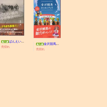
ばんえい競馬今昔物語
金沢競馬わくわくブック
売切れ
売切れ