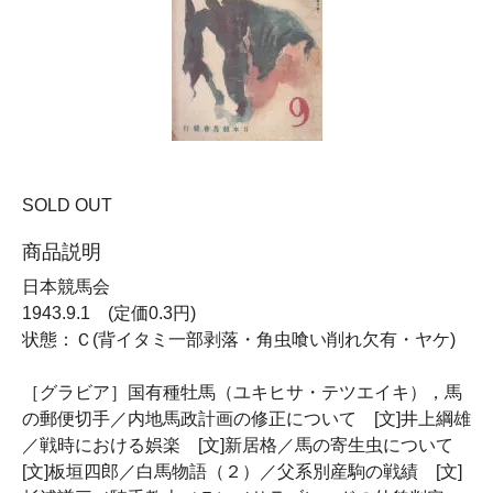
SOLD OUT
商品説明
日本競馬会
1943.9.1 (定価0.3円)
状態：Ｃ(背イタミ一部剥落・角虫喰い削れ欠有・ヤケ)
［グラビア］国有種牡馬（ユキヒサ・テツエイキ），馬
の郵便切手／内地馬政計画の修正について [文]井上綱雄
／戦時における娯楽 [文]新居格／馬の寄生虫について
[文]板垣四郎／白馬物語（２）／父系別産駒の戦績 [文]