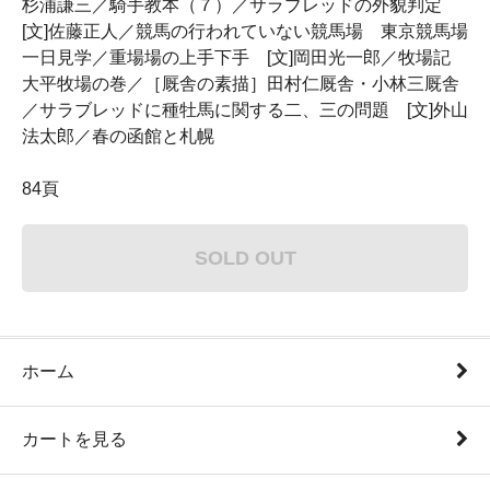
杉浦謙三／騎手教本（７）／サラブレッドの外貌判定
[文]佐藤正人／競馬の行われていない競馬場 東京競馬場
一日見学／重場場の上手下手 [文]岡田光一郎／牧場記
大平牧場の巻／［厩舎の素描］田村仁厩舎・小林三厩舎
／サラブレッドに種牡馬に関する二、三の問題 [文]外山
法太郎／春の函館と札幌
84頁
SOLD OUT
ホーム
カートを見る