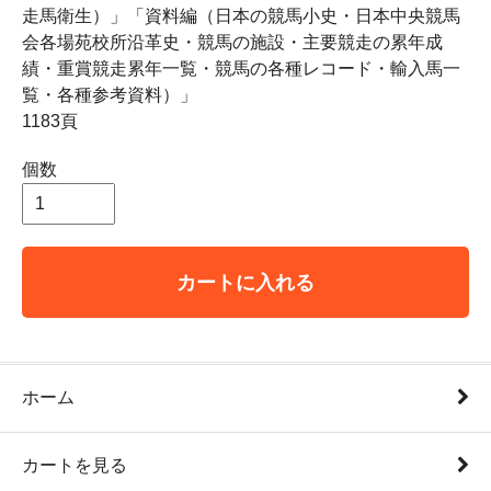
走馬衛生）」「資料編（日本の競馬小史・日本中央競馬
会各場苑校所沿革史・競馬の施設・主要競走の累年成
績・重賞競走累年一覧・競馬の各種レコード・輸入馬一
覧・各種参考資料）」
1183頁
個数
カートに入れる
ホーム
カートを見る