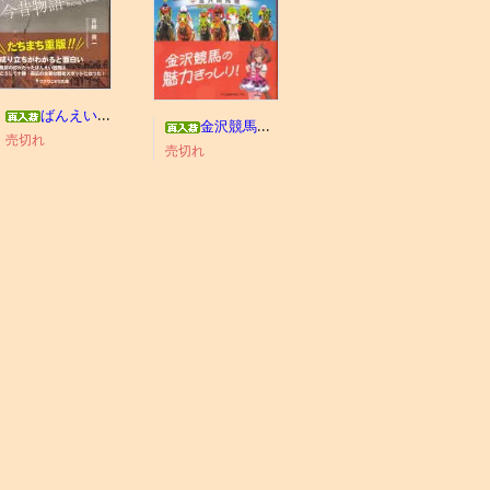
ばんえい競馬今昔物語
金沢競馬わくわくブック
売切れ
売切れ