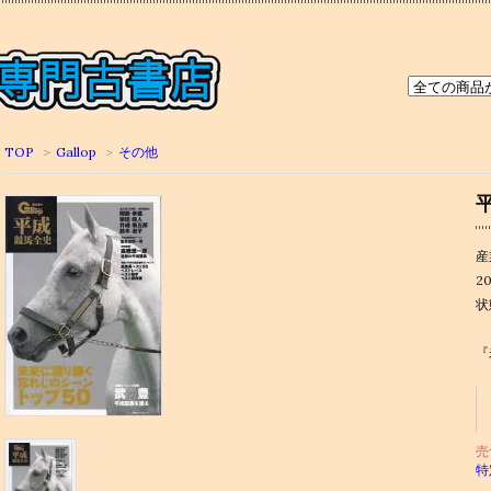
TOP
>
Gallop
>
その他
産
20
状
『
売
特