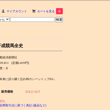
マイアカウント
カートを見る
0
平成競馬全史
業経済新聞社
19.10.1 (定価1,409円)
態：Ｂ
未来に語り継ぐ忘れ時のシーントップ50』
販売価格
SOLD OUT
切れ
定商取引法に基づく表記 (返品など)