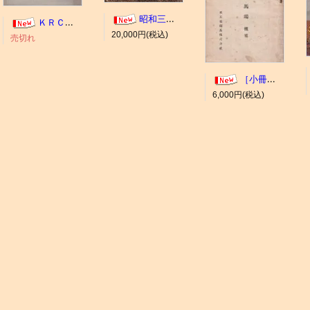
昭和三年十一月 御大典記念
ＫＲＣ ＡＬＢＵＭ（京都競馬場写真帖）
20,000円(税込)
売切れ
［小冊子］大井競馬場 概要
6,000円(税込)