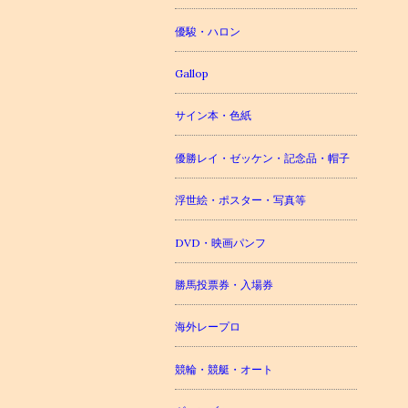
優駿・ハロン
Gallop
サイン本・色紙
優勝レイ・ゼッケン・記念品・帽子
浮世絵・ポスター・写真等
DVD・映画パンフ
勝馬投票券・入場券
海外レープロ
競輪・競艇・オート