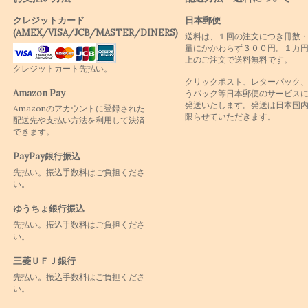
クレジットカード
日本郵便
(AMEX/VISA/JCB/MASTER/DINERS)
送料は、１回の注文につき冊数
量にかかわらず３００円。１万
上のご注文で送料無料です。
クレジットカート先払い。
クリックポスト、レターパック
Amazon Pay
うパック等日本郵便のサービス
発送いたします。発送は日本国
Amazonのアカウントに登録された
限らせていただきます。
配送先や支払い方法を利用して決済
できます。
PayPay銀行振込
先払い。振込手数料はご負担くださ
い。
ゆうちょ銀行振込
先払い。振込手数料はご負担くださ
い。
三菱ＵＦＪ銀行
先払い。振込手数料はご負担くださ
い。