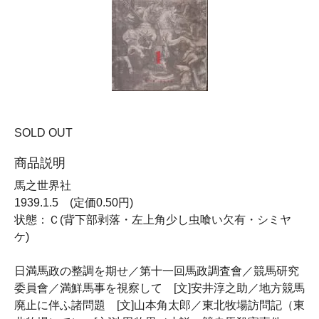
SOLD OUT
商品説明
馬之世界社
1939.1.5 (定価0.50円)
状態：Ｃ(背下部剥落・左上角少し虫喰い欠有・シミヤ
ケ)
日満馬政の整調を期せ／第十一回馬政調査會／競馬研究
委員會／満鮮馬事を視察して [文]安井淳之助／地方競馬
廃止に伴ふ諸問題 [文]山本角太郎／東北牧場訪問記（東