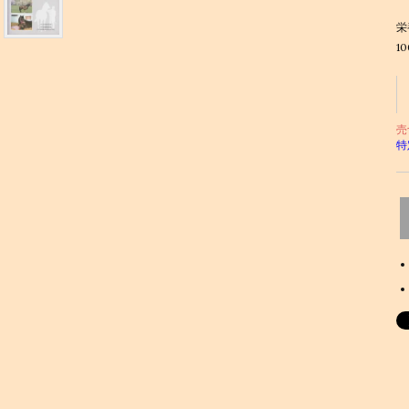
栄
1
売
特