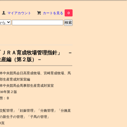
マイアカウント
カートを見る
0
「ＪＲＡ育成牧場管理指針」 －
生産編（第２版）－
本中央競馬会日高育成牧場、宮崎育成牧場、馬
部生産育成対策室編
本中央競馬会馬事部生産育成対策室
016年第２版
態：Ｂ
交配管理」「妊娠管理」「分娩管理」「分娩直
の新生子の管理」「子馬の管理」
43頁