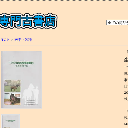
TOP
>
医学・装蹄
日
事
日
2
状
「
後
1