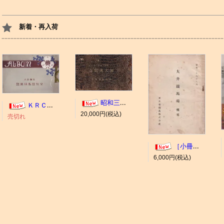
新着・再入荷
昭和三年十一月 御大典記念
ＫＲＣ ＡＬＢＵＭ（京都競馬場写真帖）
20,000円(税込)
売切れ
［小冊子］大井競馬場 概要
6,000円(税込)