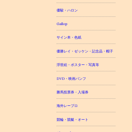
優駿・ハロン
Gallop
サイン本・色紙
優勝レイ・ゼッケン・記念品・帽子
浮世絵・ポスター・写真等
DVD・映画パンフ
勝馬投票券・入場券
海外レープロ
競輪・競艇・オート