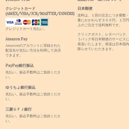
クレジットカード
日本郵便
(AMEX/VISA/JCB/MASTER/DINERS)
送料は、１回の注文につき冊数
量にかかわらず３００円。１万
上のご注文で送料無料です。
クレジットカート先払い。
クリックポスト、レターパック
Amazon Pay
うパック等日本郵便のサービス
発送いたします。発送は日本国
Amazonのアカウントに登録された
限らせていただきます。
配送先や支払い方法を利用して決済
できます。
PayPay銀行振込
先払い。振込手数料はご負担くださ
い。
ゆうちょ銀行振込
先払い。振込手数料はご負担くださ
い。
三菱ＵＦＪ銀行
先払い。振込手数料はご負担くださ
い。