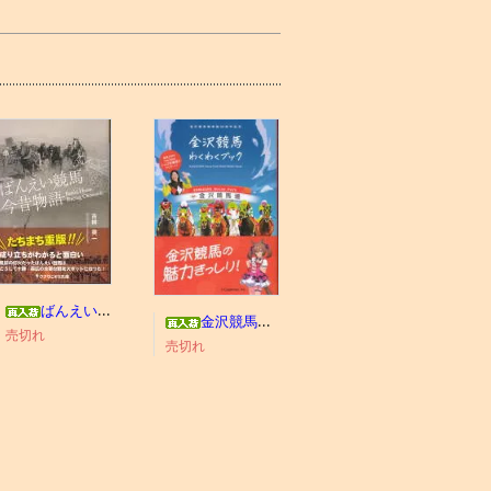
ばんえい競馬今昔物語
金沢競馬わくわくブック
売切れ
売切れ