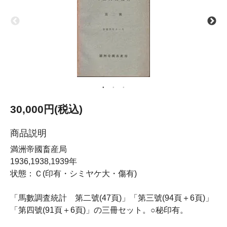
30,000円(税込)
商品説明
満洲帝國畜産局
1936,1938,1939年
状態：Ｃ(印有・シミヤケ大・傷有)
「馬數調査統計 第二號(47頁)」「第三號(94頁＋6頁)」
「第四號(91頁＋6頁)」の三冊セット。○秘印有。