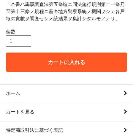
「本書ハ馬事調査法第五條竝ニ同法施行規則第十一條乃
至第十三條ノ規程ニ基キ地方警察系統ノ機関ヲシテ各戸
毎の實數ヲ調査セシメ該結果ヲ集計シタルモノナリ」
個数
カートに入れる
ホーム
カートを見る
特定商取引法に基づく表記