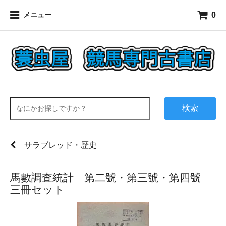
0
メニュー
検索
サラブレッド・歴史
馬數調査統計 第二號・第三號・第四號
三冊セット