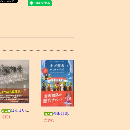
ばんえい競馬今昔物語
金沢競馬わくわくブック
売切れ
売切れ