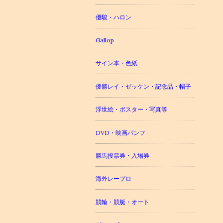
優駿・ハロン
Gallop
サイン本・色紙
優勝レイ・ゼッケン・記念品・帽子
浮世絵・ポスター・写真等
DVD・映画パンフ
勝馬投票券・入場券
海外レープロ
競輪・競艇・オート