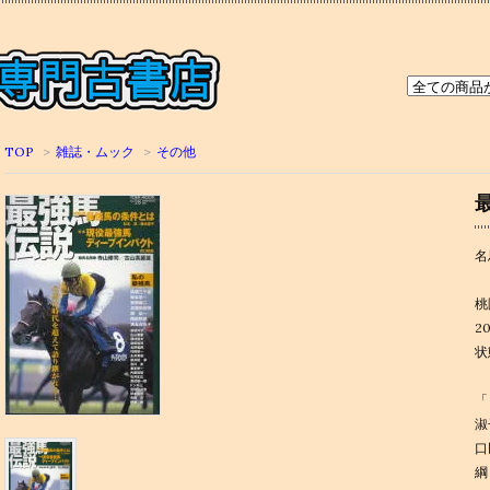
TOP
>
雑誌・ムック
>
その他
名
桃
2
状
「
淑
口
綱