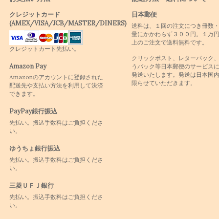
クレジットカード
日本郵便
(AMEX/VISA/JCB/MASTER/DINERS)
送料は、１回の注文につき冊数
量にかかわらず３００円。１万
上のご注文で送料無料です。
クレジットカート先払い。
クリックポスト、レターパック
Amazon Pay
うパック等日本郵便のサービス
発送いたします。発送は日本国
Amazonのアカウントに登録された
限らせていただきます。
配送先や支払い方法を利用して決済
できます。
PayPay銀行振込
先払い。振込手数料はご負担くださ
い。
ゆうちょ銀行振込
先払い。振込手数料はご負担くださ
い。
三菱ＵＦＪ銀行
先払い。振込手数料はご負担くださ
い。