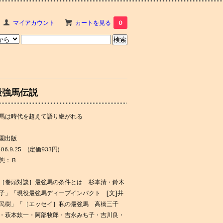
マイアカウント
カートを見る
0
最強馬伝説
馬は時代を超えて語り継がれる
園出版
006.9.25 (定価933円)
態：Ｂ
［巻頭対談］最強馬の条件とは 杉本清・鈴木
子」「現役最強馬ディープインパクト [文]井
民樹」「［エッセイ］私の最強馬 高橋三千
・萩本欽一・阿部牧郎・吉永みち子・吉川良・