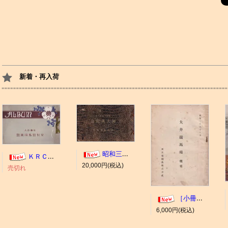
新着・再入荷
昭和三年十一月 御大典記念
ＫＲＣ ＡＬＢＵＭ（京都競馬場写真帖）
20,000円(税込)
売切れ
［小冊子］大井競馬場 概要
6,000円(税込)