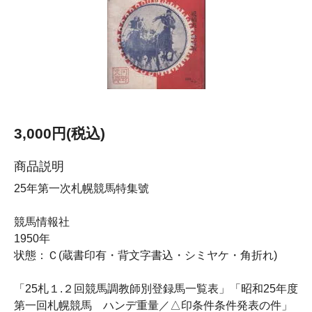
3,000円(税込)
商品説明
25年第一次札幌競馬特集號
競馬情報社
1950年
状態：Ｃ(蔵書印有・背文字書込・シミヤケ・角折れ)
「25札１.２回競馬調教師別登録馬一覧表」「昭和25年度
第一回札幌競馬 ハンデ重量／△印条件条件発表の件」