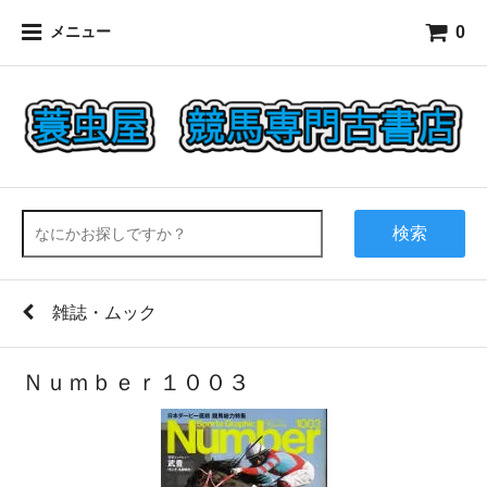
0
メニュー
検索
雑誌・ムック
Ｎｕｍｂｅｒ１００３