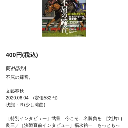
400円(税込)
商品説明
不屈の蹄音。
文藝春秋
2020.06.04 (定価582円)
状態：Ｂ(少し湾曲)
［特別インタビュー］武豊 今こそ、名勝負を [文]片山
良三／［決戦直前インタビュー］福永祐一 もっともっ