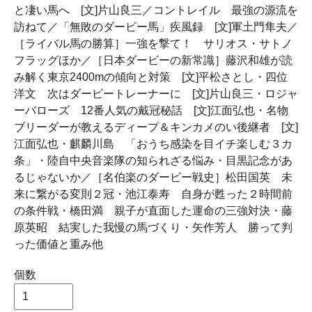
と凄い馬へ [文]片山良三／コントレイル 最強の源流を
訪ねて／「無敗のダービー馬」疾風録 [文]軍土門隼夫／
［ライバル馬の勝算］一強を撃て！ サリオス・サトノ
フラッグほか／［日本ダービーの新常識］藤沢和雄が読
み解く東京2400mの傾向と対策 [文]平松さとし・四位
洋文 次はダービートレーナーに [文]片山良三・ロジャ
ーバローズ 12番人気の戴冠秘話 [文]江面弘也・名物
ブリーダーが教えるディープ＆キンカメのい後継者 [文]
江面弘也・麒麟川島 「おうち感染を目イチ楽しむ３カ
条」・陸自中央音楽隊の知られざる悩み・目黒記念があ
るじゃないか／［名伯楽のダービー戦史］松田国英 未
来に繋がる変則２冠・池江泰寿 自身が甦った２時間前
の条件戦・橋田満 親子が直面した運命の三強対決・藤
原英昭 結実した我慢の馬づくり・矢作芳人 勝って判
った価値と重み他
個数