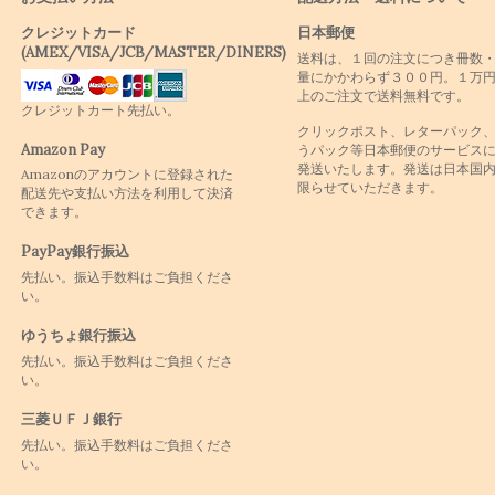
クレジットカード
日本郵便
(AMEX/VISA/JCB/MASTER/DINERS)
送料は、１回の注文につき冊数
量にかかわらず３００円。１万
上のご注文で送料無料です。
クレジットカート先払い。
クリックポスト、レターパック
Amazon Pay
うパック等日本郵便のサービス
発送いたします。発送は日本国
Amazonのアカウントに登録された
限らせていただきます。
配送先や支払い方法を利用して決済
できます。
PayPay銀行振込
先払い。振込手数料はご負担くださ
い。
ゆうちょ銀行振込
先払い。振込手数料はご負担くださ
い。
三菱ＵＦＪ銀行
先払い。振込手数料はご負担くださ
い。