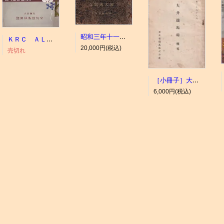
昭和三年十一月 御大典記念
ＫＲＣ ＡＬＢＵＭ（京都競馬場写真帖）
20,000円(税込)
売切れ
［小冊子］大井競馬場 概要
6,000円(税込)