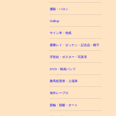
優駿・ハロン
Gallop
サイン本・色紙
優勝レイ・ゼッケン・記念品・帽子
浮世絵・ポスター・写真等
DVD・映画パンフ
勝馬投票券・入場券
海外レープロ
競輪・競艇・オート