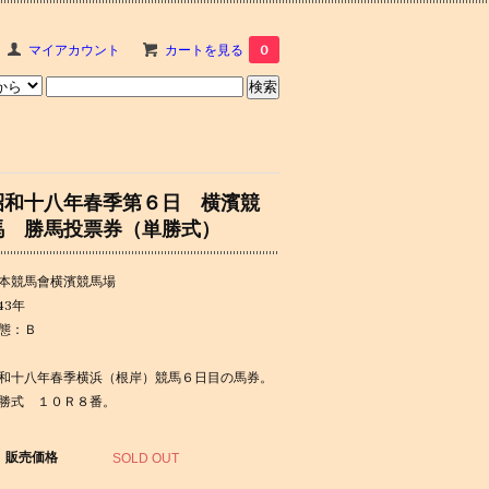
マイアカウント
カートを見る
0
昭和十八年春季第６日 横濱競
馬 勝馬投票券（単勝式）
本競馬會横濱競馬場
943年
態：Ｂ
和十八年春季横浜（根岸）競馬６日目の馬券。
勝式 １０Ｒ８番。
販売価格
SOLD OUT