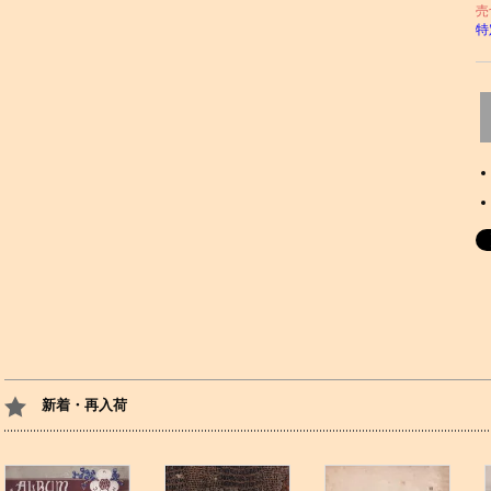
売
特
新着・再入荷