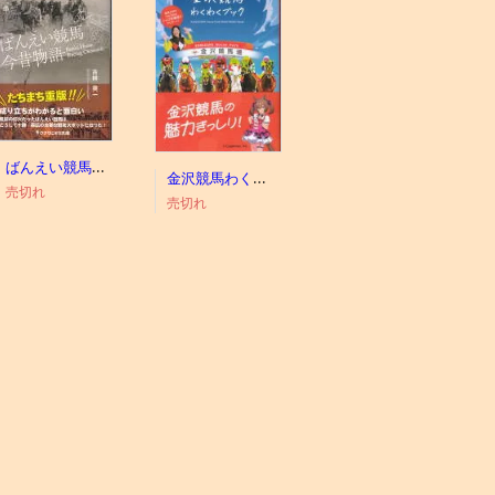
ばんえい競馬今昔物語
金沢競馬わくわくブック
売切れ
売切れ