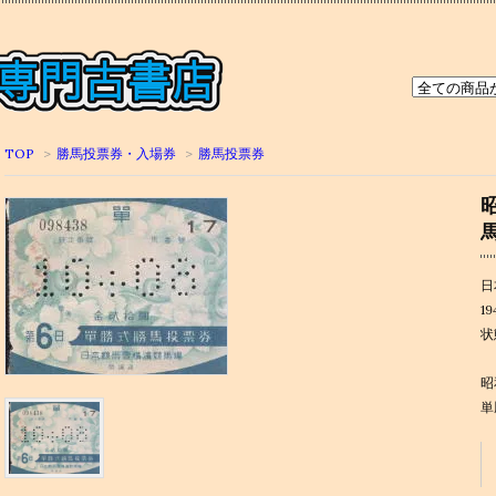
TOP
>
勝馬投票券・入場券
>
勝馬投票券
日
1
状
昭
単