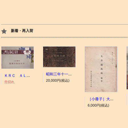
新着・再入荷
昭和三年十一月 御大典記念
ＫＲＣ ＡＬＢＵＭ（京都競馬場写真帖）
20,000円(税込)
売切れ
［小冊子］大井競馬場 概要
6,000円(税込)