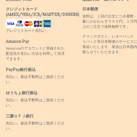
クレジットカード
日本郵便
(AMEX/VISA/JCB/MASTER/DINERS)
送料は、１回の注文につき冊数
量にかかわらず３００円。１万
上のご注文で送料無料です。
クレジットカート先払い。
クリックポスト、レターパック
Amazon Pay
うパック等日本郵便のサービス
発送いたします。発送は日本国
Amazonのアカウントに登録された
限らせていただきます。
配送先や支払い方法を利用して決済
できます。
PayPay銀行振込
先払い。振込手数料はご負担くださ
い。
ゆうちょ銀行振込
先払い。振込手数料はご負担くださ
い。
三菱ＵＦＪ銀行
先払い。振込手数料はご負担くださ
い。