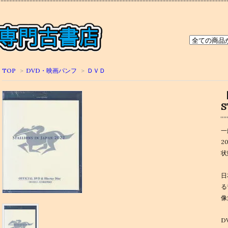
TOP
>
DVD・映画パンフ
>
ＤＶＤ
［
S
一
2
状
日
る
像
D