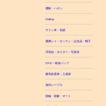
優駿・ハロン
Gallop
サイン本・色紙
優勝レイ・ゼッケン・記念品・帽子
浮世絵・ポスター・写真等
DVD・映画パンフ
勝馬投票券・入場券
海外レープロ
競輪・競艇・オート