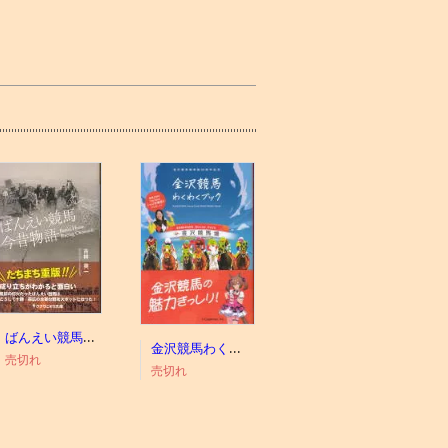
ばんえい競馬今昔物語
金沢競馬わくわくブック
売切れ
売切れ