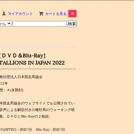
マイアカウント
カートを見る
0
ＤＶＤ＆Blu-Ray］
TALLIONS IN JAPAN 2022
般社団法人日本競走馬協会
022年
態：Ａ(未開封)
本競走馬協会のウェブサイトでも公開されてい
音声による解説付きの種牡馬のウォーキング映
集。ＤＶＤとBlu-Rayの２枚組。
VD(NTSC)：約157分 Blu-Ray：約157分