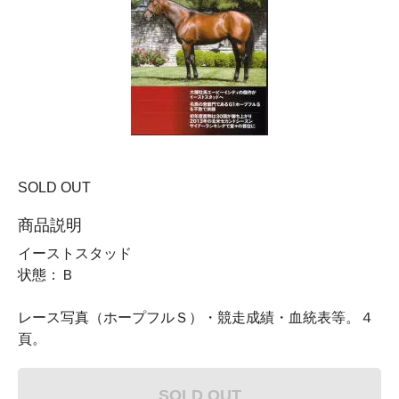
SOLD OUT
商品説明
イーストスタッド
状態：Ｂ
レース写真（ホープフルＳ）・競走成績・血統表等。４
頁。
SOLD OUT