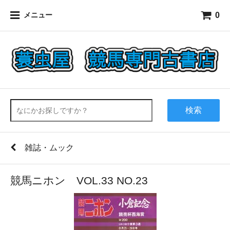
0
メニュー
検索
雑誌・ムック
競馬ニホン VOL.33 NO.23