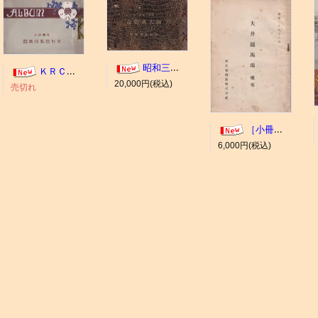
昭和三年十一月 御大典記念
ＫＲＣ ＡＬＢＵＭ（京都競馬場写真帖）
20,000円(税込)
売切れ
［小冊子］大井競馬場 概要
6,000円(税込)