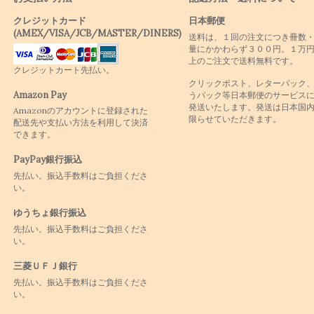
クレジットカード
日本郵便
(AMEX/VISA/JCB/MASTER/DINERS)
送料は、１回の注文につき冊数
量にかかわらず３００円。１万
上のご注文で送料無料です。
クレジットカート先払い。
クリックポスト、レターパック
Amazon Pay
うパック等日本郵便のサービス
発送いたします。発送は日本国
Amazonのアカウントに登録された
限らせていただきます。
配送先や支払い方法を利用して決済
できます。
PayPay銀行振込
先払い。振込手数料はご負担くださ
い。
ゆうちょ銀行振込
先払い。振込手数料はご負担くださ
い。
三菱ＵＦＪ銀行
先払い。振込手数料はご負担くださ
い。