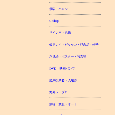
優駿・ハロン
Gallop
サイン本・色紙
優勝レイ・ゼッケン・記念品・帽子
浮世絵・ポスター・写真等
DVD・映画パンフ
勝馬投票券・入場券
海外レープロ
競輪・競艇・オート