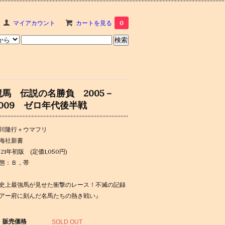
マイアカウント
カートを見る
0
競馬 伝説の名勝負 2005－
2009 ゼロ年代後半戦
川隆行＋ウマフリ
海社新書
021年初版 (定価1,050円)
態：Ｂ，帯
史上最強馬が見せた衝撃のレース！不滅の記録
アー府に刻んだ名馬たちの熱き戦い』
販売価格
SOLD OUT