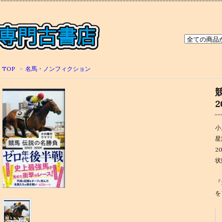
TOP
>
名馬・ノンフィクション
小
星
2
状
『
を