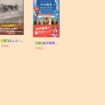
ばんえい競馬今昔物語
金沢競馬わくわくブック
売切れ
売切れ