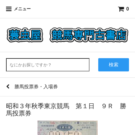
0
メニュー
検索
勝馬投票券・入場券
昭和３年秋季東京競馬 第１日 ９Ｒ 勝
馬投票券