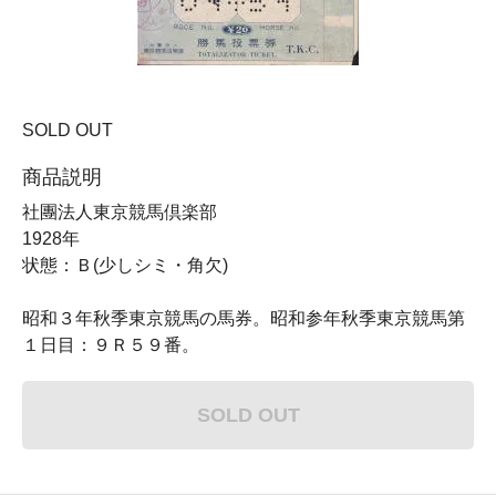
SOLD OUT
商品説明
社團法人東京競馬倶楽部
1928年
状態：Ｂ(少しシミ・角欠)
昭和３年秋季東京競馬の馬券。昭和参年秋季東京競馬第
１日目：９Ｒ５９番。
SOLD OUT