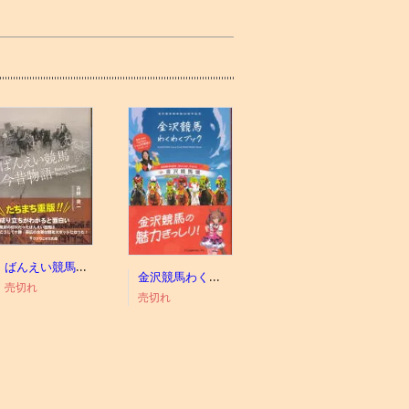
ばんえい競馬今昔物語
金沢競馬わくわくブック
売切れ
売切れ