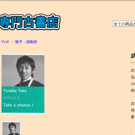
TOP
>
騎手・調教師
武
武
流
2
状
武
弾
書