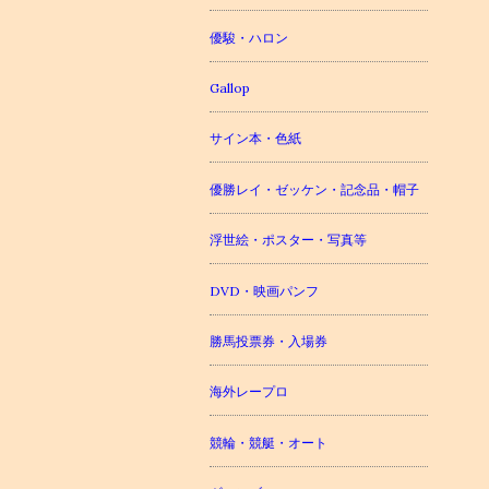
優駿・ハロン
Gallop
サイン本・色紙
優勝レイ・ゼッケン・記念品・帽子
浮世絵・ポスター・写真等
DVD・映画パンフ
勝馬投票券・入場券
海外レープロ
競輪・競艇・オート