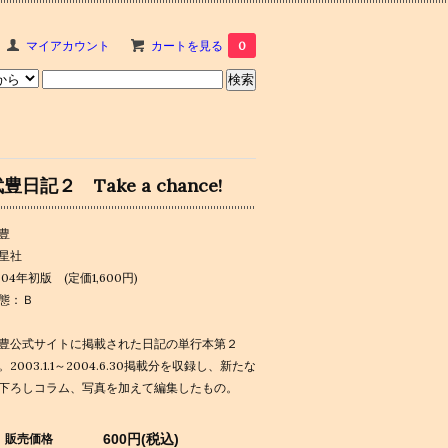
マイアカウント
カートを見る
0
豊日記２ Take a chance!
豊
星社
004年初版 (定価1,600円)
態：Ｂ
豊公式サイトに掲載された日記の単行本第２
。2003.1.1～2004.6.30掲載分を収録し、新たな
下ろしコラム、写真を加えて編集したもの。
600円(税込)
販売価格