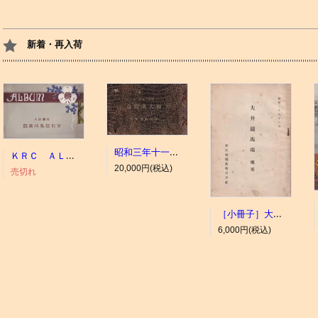
新着・再入荷
昭和三年十一月 御大典記念
ＫＲＣ ＡＬＢＵＭ（京都競馬場写真帖）
20,000円(税込)
売切れ
［小冊子］大井競馬場 概要
6,000円(税込)