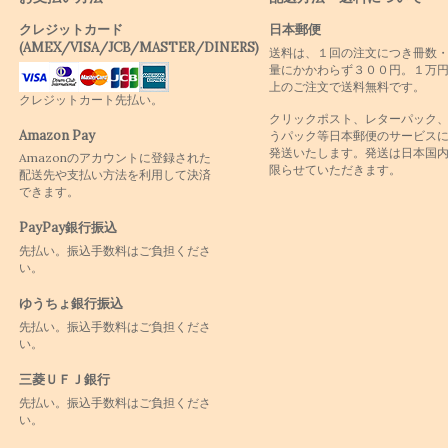
クレジットカード
日本郵便
(AMEX/VISA/JCB/MASTER/DINERS)
送料は、１回の注文につき冊数
量にかかわらず３００円。１万
上のご注文で送料無料です。
クレジットカート先払い。
クリックポスト、レターパック
Amazon Pay
うパック等日本郵便のサービス
発送いたします。発送は日本国
Amazonのアカウントに登録された
限らせていただきます。
配送先や支払い方法を利用して決済
できます。
PayPay銀行振込
先払い。振込手数料はご負担くださ
い。
ゆうちょ銀行振込
先払い。振込手数料はご負担くださ
い。
三菱ＵＦＪ銀行
先払い。振込手数料はご負担くださ
い。