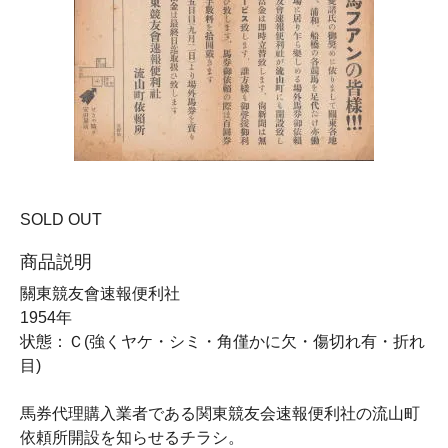
SOLD OUT
商品説明
關東競友會速報便利社
1954年
状態：Ｃ(強くヤケ・シミ・角僅かに欠・傷切れ有・折れ
目)
馬券代理購入業者である関東競友会速報便利社の流山町
依頼所開設を知らせるチラシ。