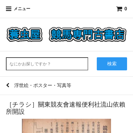
0
メニュー
検索
浮世絵・ポスター・写真等
［チラシ］關東競友會速報便利社流山依賴
所開設