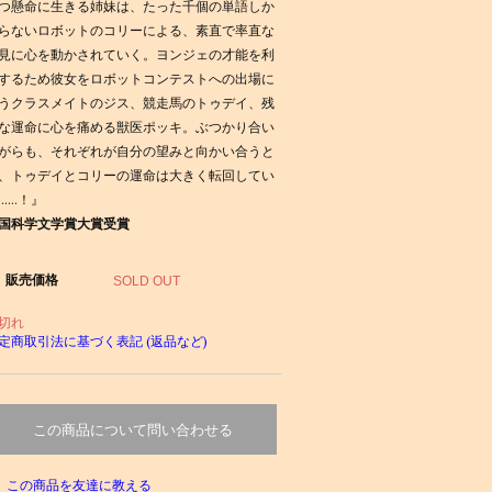
つ懸命に生きる姉妹は、たった千個の単語しか
らないロボットのコリーによる、素直で率直な
見に心を動かされていく。ヨンジェの才能を利
するため彼女をロボットコンテストへの出場に
うクラスメイトのジス、競走馬のトゥデイ、残
な運命に心を痛める獣医ポッキ。ぶつかり合い
がらも、それぞれが自分の望みと向かい合うと
、トゥデイとコリーの運命は大きく転回してい
……！』
国科学文学賞大賞受賞
販売価格
SOLD OUT
切れ
定商取引法に基づく表記 (返品など)
この商品について問い合わせる
この商品を友達に教える