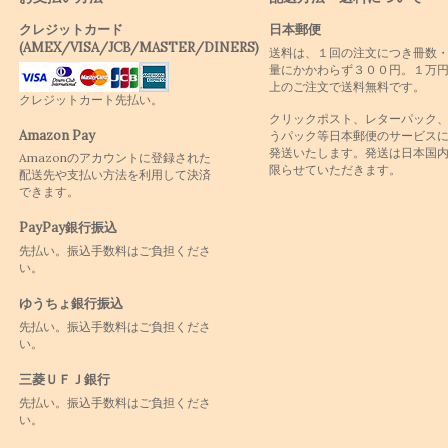
クレジットカード
日本郵便
(AMEX/VISA/JCB/MASTER/DINERS)
送料は、１回の注文につき冊数
量にかかわらず３００円。１万
上のご注文で送料無料です。
クレジットカート先払い。
クリックポスト、レターパック
Amazon Pay
うパック等日本郵便のサービス
発送いたします。発送は日本国
Amazonのアカウントに登録された
限らせていただきます。
配送先や支払い方法を利用して決済
できます。
PayPay銀行振込
先払い。振込手数料はご負担くださ
い。
ゆうちょ銀行振込
先払い。振込手数料はご負担くださ
い。
三菱ＵＦＪ銀行
先払い。振込手数料はご負担くださ
い。