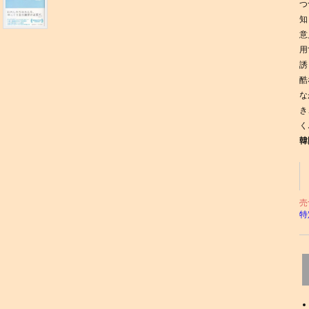
つ
知
意
用
誘
酷
な
き
く
韓
売
特