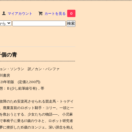
マイアカウント
カートを見る
0
千個の青
ョン・ソンラン 訳／カン・バンファ
川書房
021年初版 (定価2,200円)
態：Ｂ(少し鉛筆線引有)，帯
故障のため安楽死させられる競走馬・トゥデイ
、廃棄直前のロボット騎手・コリー。一頭と一
を救おうとする、少女たちの物語──。 小児麻
で車椅子に乗る17歳のウネと、ロボット研究者
夢に挫折した15歳のヨンジェ。深い諦念を抱え