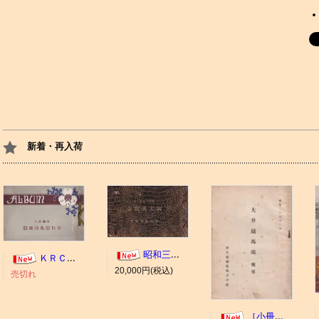
新着・再入荷
昭和三年十一月 御大典記念
ＫＲＣ ＡＬＢＵＭ（京都競馬場写真帖）
20,000円(税込)
売切れ
［小冊子］大井競馬場 概要