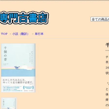
TOP
>
小説（翻訳）
>
単行本
チ
早
2
状
『
と
体
痺
の