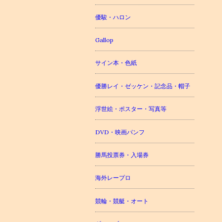
優駿・ハロン
Gallop
サイン本・色紙
優勝レイ・ゼッケン・記念品・帽子
浮世絵・ポスター・写真等
DVD・映画パンフ
勝馬投票券・入場券
海外レープロ
競輪・競艇・オート