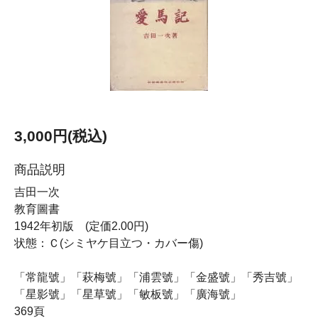
3,000円(税込)
商品説明
吉田一次
教育圖書
1942年初版 (定価2.00円)
状態：Ｃ(シミヤケ目立つ・カバー傷)
「常龍號」「萩梅號」「浦雲號」「金盛號」「秀吉號」
「星影號」「星草號」「敏板號」「廣海號」
369頁