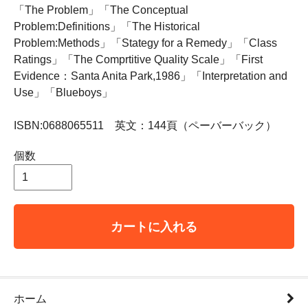
「The Problem」「The Conceptual
Problem:Definitions」「The Historical
Problem:Methods」「Stategy for a Remedy」「Class
Ratings」「The Comprtitive Quality Scale」「First
Evidence：Santa Anita Park,1986」「Interpretation and
Use」「Blueboys」
ISBN:0688065511 英文：144頁（ペーバーバック）
個数
カートに入れる
ホーム