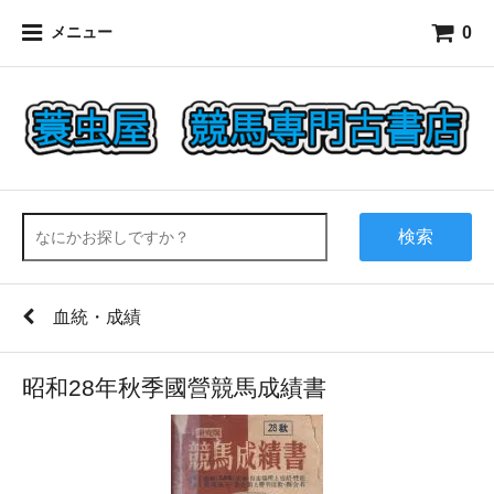
0
メニュー
検索
血統・成績
昭和28年秋季國營競馬成績書