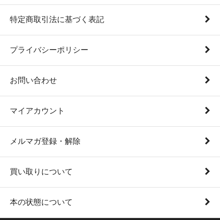
特定商取引法に基づく表記
プライバシーポリシー
お問い合わせ
マイアカウント
メルマガ登録・解除
買い取りについて
本の状態について