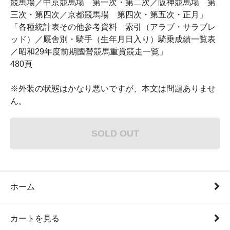
競馬場／中京競馬場 第一次・第二次／阪神競馬場 第
三次・第四次／京都競馬場 第四次・第五次・正月」
「各種統計表その他参考資料 索引（アラブ・サラブレ
ッド）／厩舎別・騎手（生年月日入り）騎乗成績一覧表
／昭和29年度前期國營競馬重賞競走一覧」
480頁
※外装の状態はかなり悪いですが、本文は問題ありませ
ん。
SOLD OUT
ホーム
カートを見る