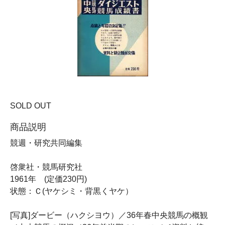
SOLD OUT
商品説明
競週・研究共同編集
啓衆社・競馬研究社
1961年 (定価230円)
状態：Ｃ(ヤケシミ・背黒くヤケ）
[写真]ダービー（ハクシヨウ）／36年春中央競馬の概観