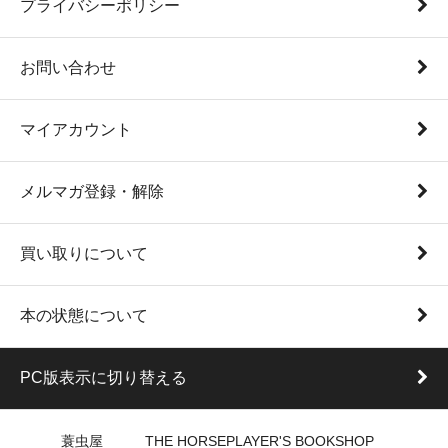
プライバシーポリシー
お問い合わせ
マイアカウント
メルマガ登録・解除
買い取りについて
本の状態について
PC版表示に切り替える
蓑虫屋 THE HORSEPLAYER'S BOOKSHOP