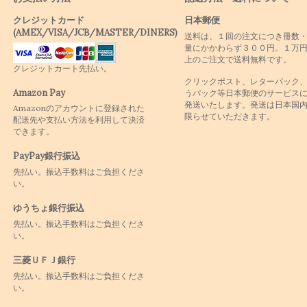
クレジットカード
日本郵便
(AMEX/VISA/JCB/MASTER/DINERS)
送料は、１回の注文につき冊数
量にかかわらず３００円。１万
上のご注文で送料無料です。
クレジットカート先払い。
クリックポスト、レターパック
Amazon Pay
うパック等日本郵便のサービス
発送いたします。発送は日本国
Amazonのアカウントに登録された
限らせていただきます。
配送先や支払い方法を利用して決済
できます。
PayPay銀行振込
先払い。振込手数料はご負担くださ
い。
ゆうちょ銀行振込
先払い。振込手数料はご負担くださ
い。
三菱ＵＦＪ銀行
先払い。振込手数料はご負担くださ
い。