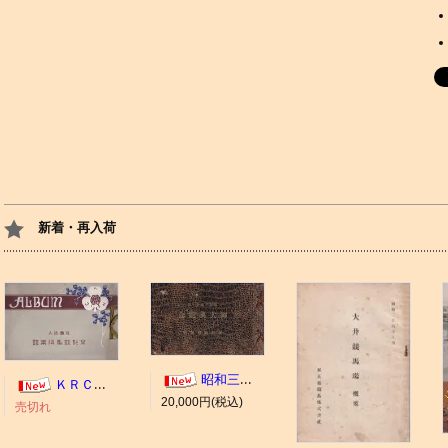
新着・再入荷
昭和三年十一月 御大典記念
ＫＲＣ ＡＬＢＵＭ（京都競馬場写真帖）
20,000円(税込)
売切れ