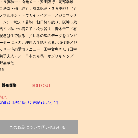
・長浜秋一・松元省一・安田隆行・岡部幸雄・
口浩幸・柿元純司，有馬記念・３強決戦！（ミ
ノブルボン・トウカイテイオー・メジロマック
ーン）／戦え！若駒 朝日杯３歳Ｓ、阪神３歳
馬Ｓ／鞍上の貴公子・松永幹夫 青木幸三／有
記念は生で観る！／世界の馬のデータをコンピ
ーターに入力。理想の血統を探る北海牧場／ジ
ッキー宅の愛情メニュー 田中文恵さん（田中
騎手夫人）／［日本の名馬］オグリキャップ
野晶哉他
28頁
販売価格
SOLD OUT
切れ
定商取引法に基づく表記 (返品など)
この商品について問い合わせる