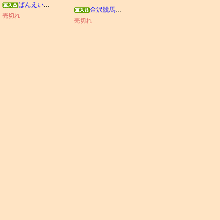
ばんえい競馬今昔物語
金沢競馬わくわくブック
売切れ
売切れ