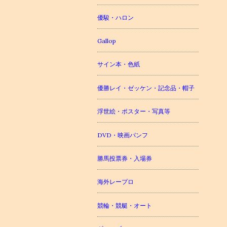
優駿・ハロン
Gallop
サイン本・色紙
優勝レイ・ゼッケン・記念品・帽子
浮世絵・ポスター・写真等
DVD・映画パンフ
勝馬投票券・入場券
海外レープロ
競輪・競艇・オート