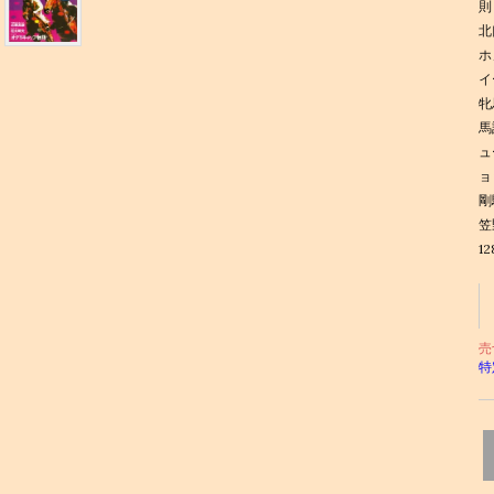
則
北
ホ
イ
牝
馬
ュ
ョ
剛
笠
1
売
特