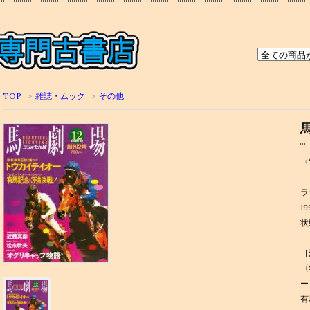
TOP
>
雑誌・ムック
>
その他
〈
ラ
19
状
［
〈
ー
有