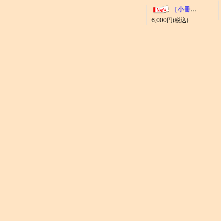
［小冊子］大井競馬場 概要
6,000円(税込)