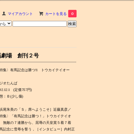
マイアカウント
カートを見る
0
馬劇場 創刊２号
特集〉有馬記念は勝つ!1 トウカイテイオー
ジオたんぱ
92.12.1 (定価757円)
態：Ｂ(少し傷)
浜尾朱美の「Ｓ」席へようこそ］近藤真彦／
特集〉「有馬記念は勝つ！」トウカイテイオ
 無敵の７連勝から、屈辱の天皇賞５着７着
馬記念に雪辱を誓う，［インタビュー］内村正