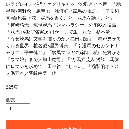
レラグレイ』が描くオグリキャップの強さと本音」「馳
星周×河野啓 馬産地・浦河町と競馬の物語」「早見和
真×藤原菜々花 競馬を書くこと 競馬を話すこと」
「梅崎晴光 琉球競馬「ンマハラシー」の消滅と復活」
「競馬中継の”名実況”はかくして生まれた 杉本清」
「なぜ競馬は文学を描くのか／島田明宏」「馬が見せて
くれる世界 椎名誠×星野博美」「引退馬のセカンドキ
ャリア／平林健二」「競馬マンガの蹄跡 横山光輝から
『ウマ娘』まで／加山竜司」「”万馬券芸人”対談 馬券
にロマンを求めて 田中裕二×じゃい」「極私的オスス
メ毛羽本／豊崎由美」他
225頁
個数