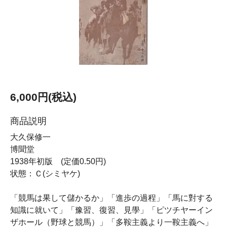
6,000円(税込)
商品説明
大久保修一
博聞堂
1938年初版 (定価0.50円)
状態：Ｃ(シミヤケ)
「競馬は果して儲かるか」「進歩の過程」「馬に對する
知識に就いて」「豫習、復習、見學」「ピツチヤーイン
ザホール（野球と競馬）」「多鞍主義より一鞍主義へ」