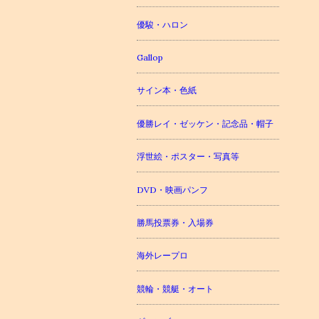
優駿・ハロン
Gallop
サイン本・色紙
優勝レイ・ゼッケン・記念品・帽子
浮世絵・ポスター・写真等
DVD・映画パンフ
勝馬投票券・入場券
海外レープロ
競輪・競艇・オート