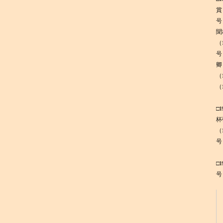
賞
号
聞
（
号
卿
（
（
□
杯
（
号
□
号