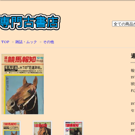
TOP
>
雑誌・ムック
>
その他
報
1
状
れ
1
セ
1
1