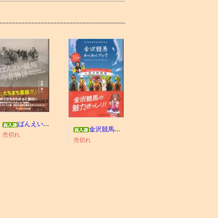
ばんえい競馬今昔物語
金沢競馬わくわくブック
売切れ
売切れ