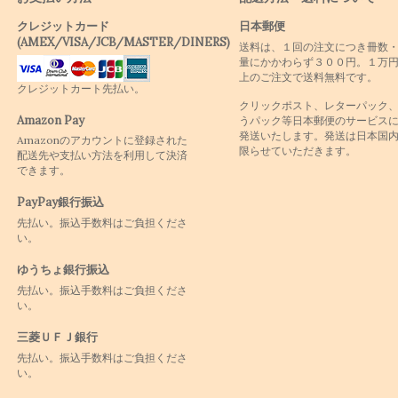
クレジットカード
日本郵便
(AMEX/VISA/JCB/MASTER/DINERS)
送料は、１回の注文につき冊数
量にかかわらず３００円。１万
上のご注文で送料無料です。
クレジットカート先払い。
クリックポスト、レターパック
Amazon Pay
うパック等日本郵便のサービス
発送いたします。発送は日本国
Amazonのアカウントに登録された
限らせていただきます。
配送先や支払い方法を利用して決済
できます。
PayPay銀行振込
先払い。振込手数料はご負担くださ
い。
ゆうちょ銀行振込
先払い。振込手数料はご負担くださ
い。
三菱ＵＦＪ銀行
先払い。振込手数料はご負担くださ
い。