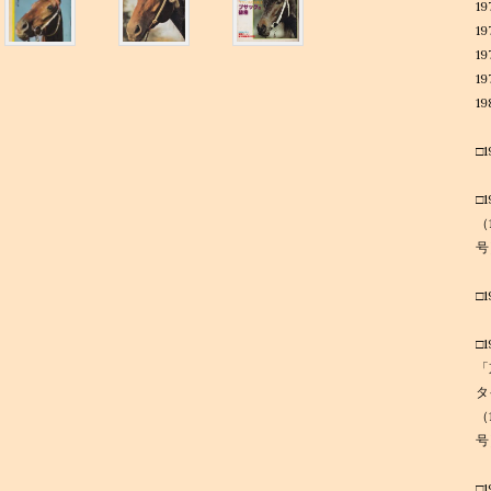
1
1
1
1
1
□
□
（
号
□
□
「
タ
（
号
□