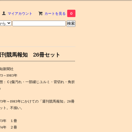
マイアカウント
カートを見る
0
週刊競馬報知 26冊セット
知新聞社
973～1983年
態：Ｃ(傷汚れ・一部綴じユルミ・背切れ・角折
)
973年～1983年にかけての「週刊競馬報知」26冊
ット。不揃い。
973年 １冊
974年 ２冊