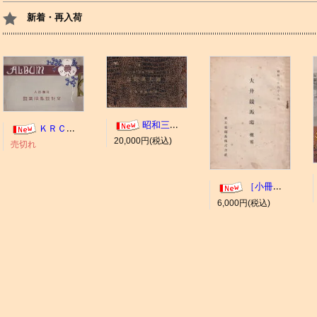
新着・再入荷
昭和三年十一月 御大典記念
ＫＲＣ ＡＬＢＵＭ（京都競馬場写真帖）
20,000円(税込)
売切れ
［小冊子］大井競馬場 概要
6,000円(税込)