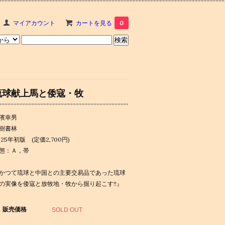
マイアカウント
カートを見る
0
琉球献上馬と倭寇・牧
濱幸男
樹書林
025年初版 (定価2,700円)
態：Ａ，帯
かつて琉球と中国との主要交易品であった琉球
の実像を倭寇と放牧地・牧から掘り起こす!!』
販売価格
SOLD OUT