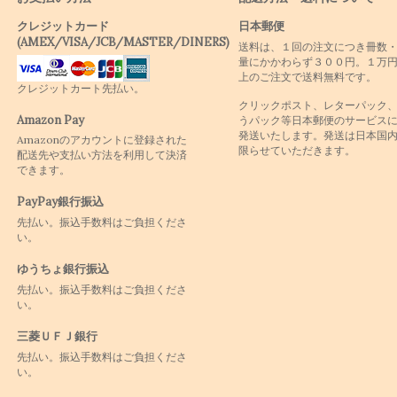
クレジットカード
日本郵便
(AMEX/VISA/JCB/MASTER/DINERS)
送料は、１回の注文につき冊数
量にかかわらず３００円。１万
上のご注文で送料無料です。
クレジットカート先払い。
クリックポスト、レターパック
Amazon Pay
うパック等日本郵便のサービス
発送いたします。発送は日本国
Amazonのアカウントに登録された
限らせていただきます。
配送先や支払い方法を利用して決済
できます。
PayPay銀行振込
先払い。振込手数料はご負担くださ
い。
ゆうちょ銀行振込
先払い。振込手数料はご負担くださ
い。
三菱ＵＦＪ銀行
先払い。振込手数料はご負担くださ
い。