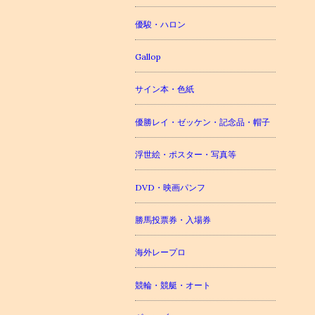
優駿・ハロン
Gallop
サイン本・色紙
優勝レイ・ゼッケン・記念品・帽子
浮世絵・ポスター・写真等
DVD・映画パンフ
勝馬投票券・入場券
海外レープロ
競輪・競艇・オート