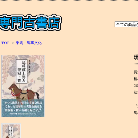
TOP
>
乗馬・馬事文化
長
榕
2
状
『
馬