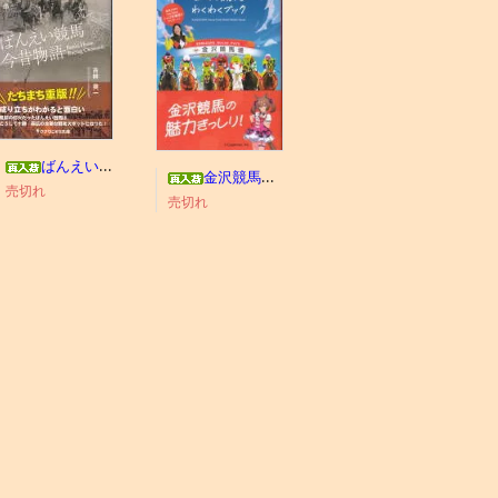
ばんえい競馬今昔物語
金沢競馬わくわくブック
売切れ
売切れ