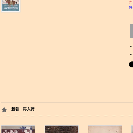
売
特
新着・再入荷