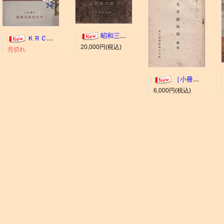
昭和三年十一月 御大典記念
ＫＲＣ ＡＬＢＵＭ（京都競馬場写真帖）
20,000円(税込)
売切れ
［小冊子］大井競馬場 概要
6,000円(税込)