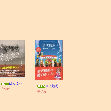
ばんえい競馬今昔物語
金沢競馬わくわくブック
売切れ
売切れ