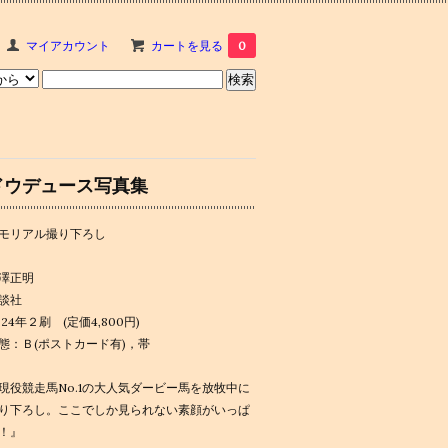
マイアカウント
カートを見る
0
ドウデュース写真集
モリアル撮り下ろし
澤正明
談社
024年２刷 (定価4,800円)
態：Ｂ(ポストカード有)，帯
現役競走馬No.1の大人気ダービー馬を放牧中に
り下ろし。ここでしか見られない素顔がいっぱ
！』