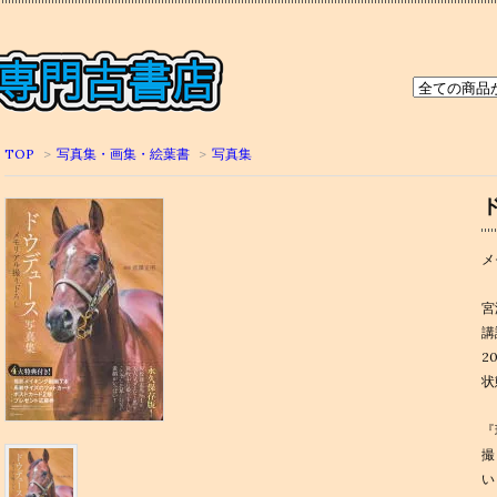
TOP
>
写真集・画集・絵葉書
>
写真集
メ
宮
講
2
状
『
撮
い