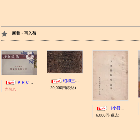
新着・再入荷
昭和三年十一月 御大典記念
ＫＲＣ ＡＬＢＵＭ（京都競馬場写真帖）
20,000円(税込)
売切れ
［小冊子］大井競馬場 概要
6,000円(税込)