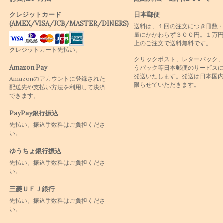
クレジットカード
日本郵便
(AMEX/VISA/JCB/MASTER/DINERS)
送料は、１回の注文につき冊数
量にかかわらず３００円。１万
上のご注文で送料無料です。
クレジットカート先払い。
クリックポスト、レターパック
Amazon Pay
うパック等日本郵便のサービス
発送いたします。発送は日本国
Amazonのアカウントに登録された
限らせていただきます。
配送先や支払い方法を利用して決済
できます。
PayPay銀行振込
先払い。振込手数料はご負担くださ
い。
ゆうちょ銀行振込
先払い。振込手数料はご負担くださ
い。
三菱ＵＦＪ銀行
先払い。振込手数料はご負担くださ
い。