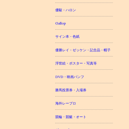
優駿・ハロン
Gallop
サイン本・色紙
優勝レイ・ゼッケン・記念品・帽子
浮世絵・ポスター・写真等
DVD・映画パンフ
勝馬投票券・入場券
海外レープロ
競輪・競艇・オート