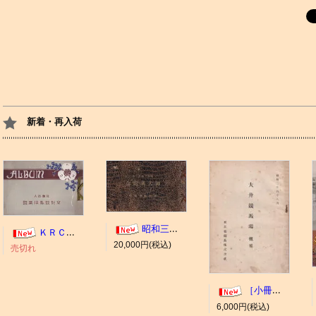
新着・再入荷
昭和三年十一月 御大典記念
ＫＲＣ ＡＬＢＵＭ（京都競馬場写真帖）
20,000円(税込)
売切れ
［小冊子］大井競馬場 概要
6,000円(税込)