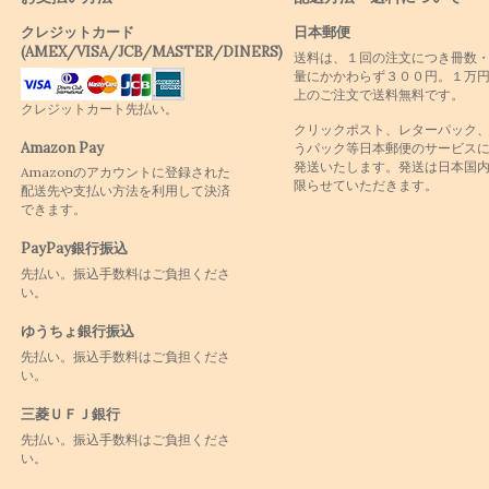
クレジットカード
日本郵便
(AMEX/VISA/JCB/MASTER/DINERS)
送料は、１回の注文につき冊数
量にかかわらず３００円。１万
上のご注文で送料無料です。
クレジットカート先払い。
クリックポスト、レターパック
Amazon Pay
うパック等日本郵便のサービス
発送いたします。発送は日本国
Amazonのアカウントに登録された
限らせていただきます。
配送先や支払い方法を利用して決済
できます。
PayPay銀行振込
先払い。振込手数料はご負担くださ
い。
ゆうちょ銀行振込
先払い。振込手数料はご負担くださ
い。
三菱ＵＦＪ銀行
先払い。振込手数料はご負担くださ
い。