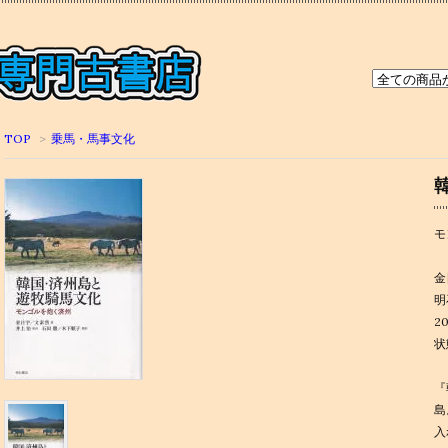
TOP
>
乗馬・馬事文化
モ
金
明
2
状
『
島
入