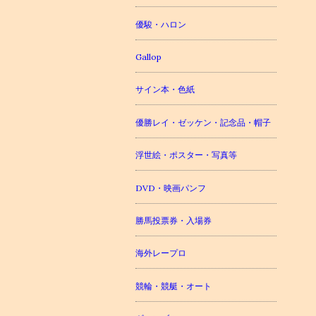
優駿・ハロン
Gallop
サイン本・色紙
優勝レイ・ゼッケン・記念品・帽子
浮世絵・ポスター・写真等
DVD・映画パンフ
勝馬投票券・入場券
海外レープロ
競輪・競艇・オート