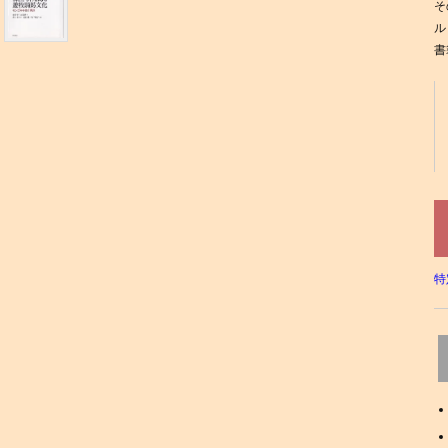
そ
ル
書
特