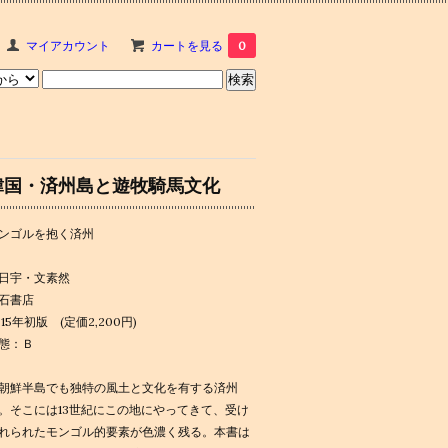
マイアカウント
カートを見る
0
韓国・済州島と遊牧騎馬文化
ンゴルを抱く済州
日宇・文素然
石書店
015年初版 (定価2,200円)
態：Ｂ
朝鮮半島でも独特の風土と文化を有する済州
。そこには13世紀にこの地にやってきて、受け
れられたモンゴル的要素が色濃く残る。本書は