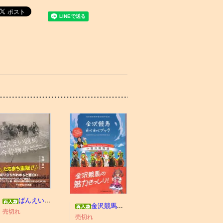
ばんえい競馬今昔物語
金沢競馬わくわくブック
売切れ
売切れ