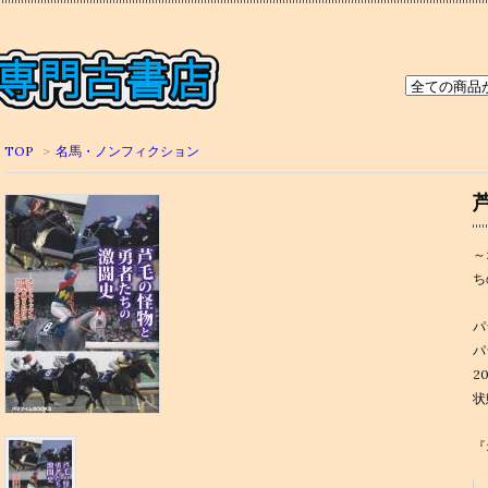
TOP
>
名馬・ノンフィクション
～
ち
パ
パ
2
状
『