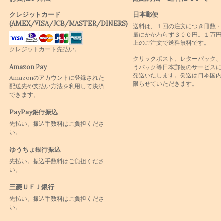
クレジットカード
日本郵便
(AMEX/VISA/JCB/MASTER/DINERS)
送料は、１回の注文につき冊数
量にかかわらず３００円。１万
上のご注文で送料無料です。
クレジットカート先払い。
クリックポスト、レターパック
Amazon Pay
うパック等日本郵便のサービス
発送いたします。発送は日本国
Amazonのアカウントに登録された
限らせていただきます。
配送先や支払い方法を利用して決済
できます。
PayPay銀行振込
先払い。振込手数料はご負担くださ
い。
ゆうちょ銀行振込
先払い。振込手数料はご負担くださ
い。
三菱ＵＦＪ銀行
先払い。振込手数料はご負担くださ
い。