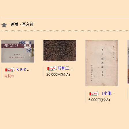
新着・再入荷
昭和三年十一月 御大典記念
ＫＲＣ ＡＬＢＵＭ（京都競馬場写真帖）
20,000円(税込)
売切れ
［小冊子］大井競馬場 概要
6,000円(税込)