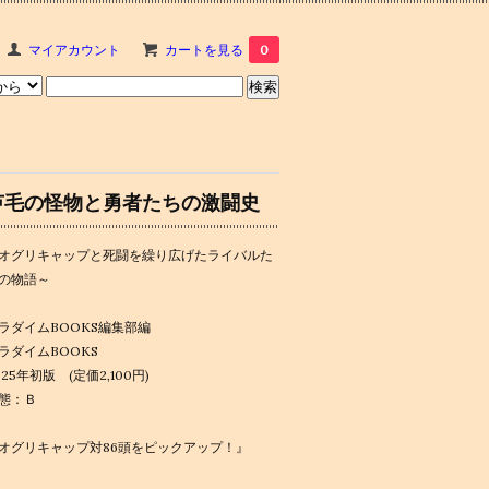
マイアカウント
カートを見る
0
芦毛の怪物と勇者たちの激闘史
オグリキャップと死闘を繰り広げたライバルた
の物語～
ラダイムBOOKS編集部編
ラダイムBOOKS
025年初版 (定価2,100円)
態：Ｂ
オグリキャップ対86頭をピックアップ！』