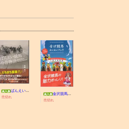
ばんえい競馬今昔物語
金沢競馬わくわくブック
売切れ
売切れ