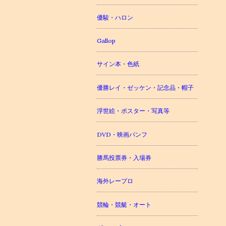
優駿・ハロン
Gallop
サイン本・色紙
優勝レイ・ゼッケン・記念品・帽子
浮世絵・ポスター・写真等
DVD・映画パンフ
勝馬投票券・入場券
海外レープロ
競輪・競艇・オート