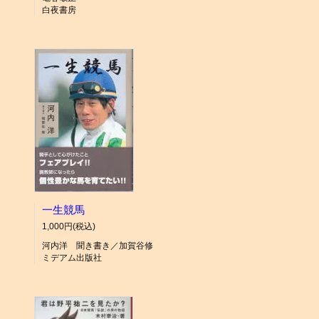
白夜書房
一生競馬
1,000円(税込)
河内洋 聞き書き／加賀谷修
ミデアム出版社