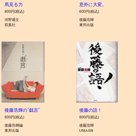
馬見る力
意外に大変。
800円(税込)
600円(税込)
河野通文
後藤浩輝
双葉社
東邦出版
後藤浩輝の”戯言”
後藤の語！
800円(税込)
800円(税込)
後藤浩輝編
後藤浩輝
東邦出版
UMAJIN