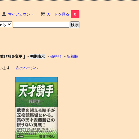
マイアカウント
カートを見る
0
[ 並び順を変更 ]
-
初期表示
-
価格順
-
新着順
しています
次のページへ