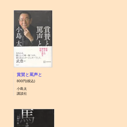
賞賛と罵声と
800円(税込)
小島太
講談社