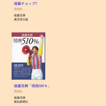
後藤チョップ!!
売切れ
後藤浩輝
廣済堂出版
後藤浩輝「情熱510％」
売切れ
後藤浩輝
報知新聞社