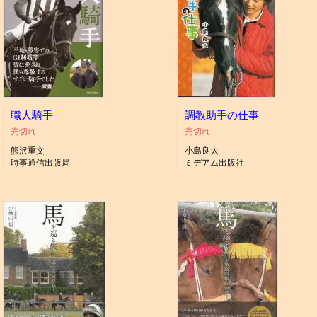
職人騎手
調教助手の仕事
売切れ
売切れ
熊沢重文
小島良太
時事通信出版局
ミデアム出版社