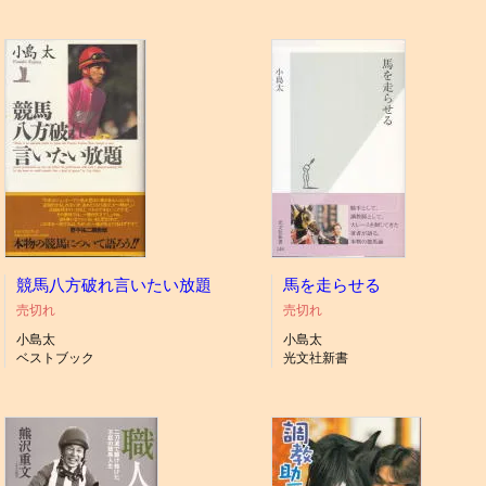
競馬八方破れ言いたい放題
馬を走らせる
売切れ
売切れ
小島太
小島太
ベストブック
光文社新書