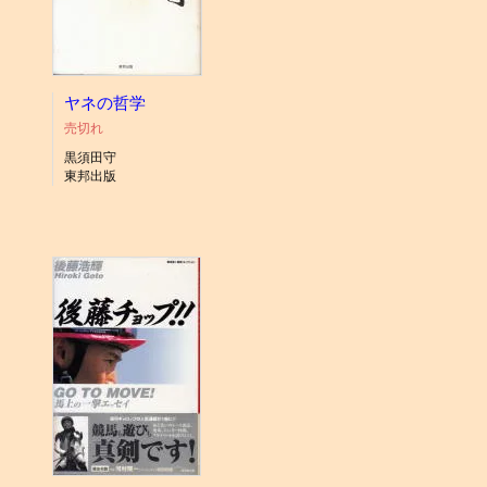
ヤネの哲学
売切れ
黒須田守
東邦出版