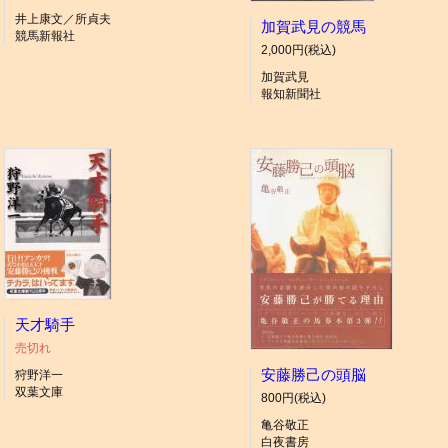
井上康文／所貞夫
加賀武見の競馬
競馬新報社
2,000円(税込)
加賀武見
報知新聞社
天才騎手
売切れ
安藤勝己の頭脳
狩野洋一
双葉文庫
800円(税込)
亀谷敬正
白夜書房