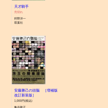
天才騎手
売切れ
狩野洋一
双葉社
安藤勝己の頭脳 ［増補版
改訂新装版］
1,000円(税込)
亀谷敬正