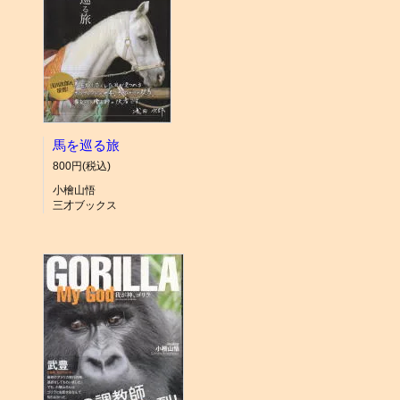
馬を巡る旅
800円(税込)
小檜山悟
三才ブックス