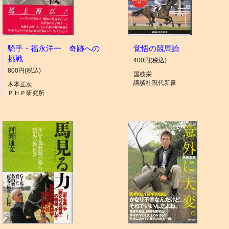
騎手・福永洋一 奇跡への
覚悟の競馬論
挑戦
400円(税込)
800円(税込)
国枝栄
講談社現代新書
木本正次
ＰＨＰ研究所