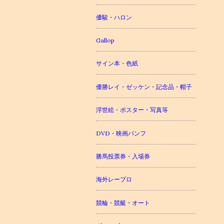
優駿・ハロン
Gallop
サイン本・色紙
優勝レイ・ゼッケン・記念品・帽子
浮世絵・ポスター・写真等
DVD・映画パンフ
勝馬投票券・入場券
海外レープロ
競輪・競艇・オート