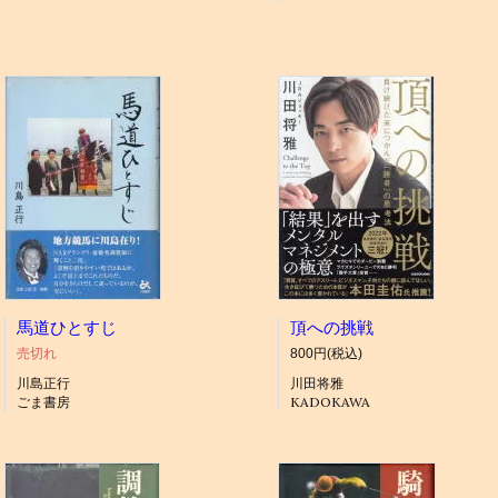
馬道ひとすじ
頂への挑戦
売切れ
800円(税込)
川島正行
川田将雅
ごま書房
KADOKAWA