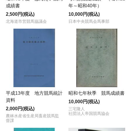
成績書
年～昭和40年）
2,500円(税込)
10,000円(税込)
北海道市営競馬協議会
日本中央競馬会馬事部
平成13年度 地方競馬統計
昭和七年秋季 競馬成績書
資料
10,000円(税込)
2,000円(税込)
三宅隆人
社団法人帝国競馬協会
農林水産省生産局畜産競馬監
督課