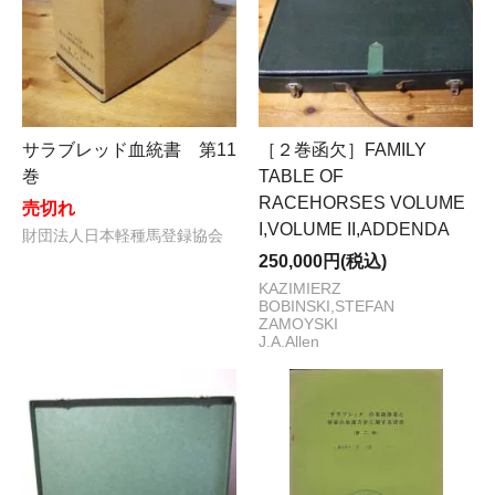
サラブレッド血統書 第11
［２巻函欠］FAMILY
巻
TABLE OF
RACEHORSES VOLUME
売切れ
I,VOLUME II,ADDENDA
財団法人日本軽種馬登録協会
250,000円(税込)
KAZIMIERZ
BOBINSKI,STEFAN
ZAMOYSKI
J.A.Allen