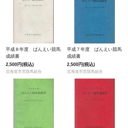
平成８年度 ばんえい競馬
平成７年度 ばんえい競馬
成績書
成績書
2,500円(税込)
2,500円(税込)
北海道市営競馬組合
北海道市営競馬組合