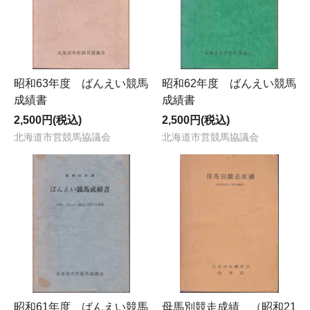
昭和63年度 ばんえい競馬
昭和62年度 ばんえい競馬
成績書
成績書
2,500円(税込)
2,500円(税込)
北海道市営競馬協議会
北海道市営競馬協議会
昭和61年度 ばんえい競馬
母馬別競走成績 （昭和21