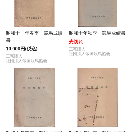
昭和十一年春季 競馬成績
昭和十年秋季 競馬成績書
書
売切れ
10,000円(税込)
三宅隆人
社団法人帝国競馬協会
三宅隆人
社団法人帝国競馬協会