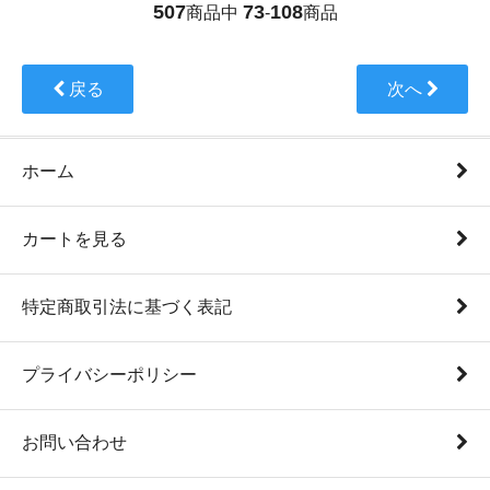
507
73
108
商品中
-
商品
戻る
次へ
ホーム
カートを見る
特定商取引法に基づく表記
プライバシーポリシー
お問い合わせ