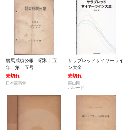
競馬成績公報 昭和十五
サラブレッドサイヤーライ
年 第十五号
ン大全
売切れ
売切れ
日本競馬會
郡山剛
パレード