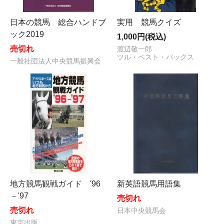
日本の競馬 総合ハンドブ
実用 競馬クイズ
ック2019
1,000円(税込)
売切れ
渡辺敬一郎
ツル・ベスト・バックス
一般社団法人中央競馬振興会
地方競馬観戦ガイド '96
新英語競馬用語集
－'97
売切れ
売切れ
日本中央競馬会
東京出版