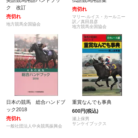
英語競馬用語ハンドブッ
仏語競馬用語集
ク 改訂
売切れ
売切れ
マリー-ルイス・カールニー
訳／真田昌彦
地方競馬全国協会
地方競馬全国協会
日本の競馬 総合ハンドブ
重賞なんでも事典
ック2018
600円(税込)
売切れ
瀬上保男
サンケイブックス
一般社団法人中央競馬振興会