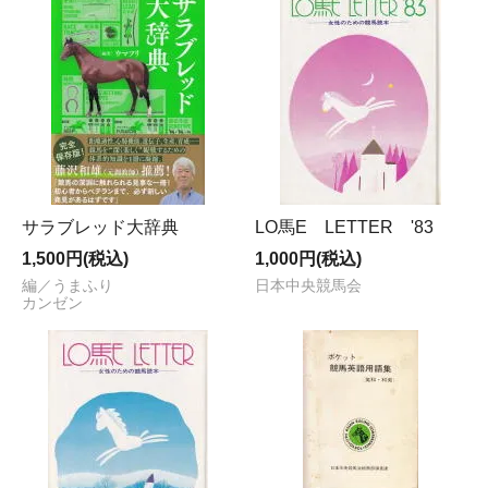
サラブレッド大辞典
LO馬E LETTER '83
1,500円(税込)
1,000円(税込)
編／うまふり
日本中央競馬会
カンゼン