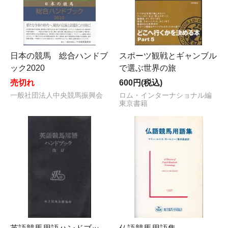
日本の競馬 総合ハンドブ
スポーツ観戦とギャンブル
ック2020
で選ぶ世界の旅
売切れ
600円(税込)
一般社団法人中央競馬振興会
ロム・インターナショナル編
東京書籍