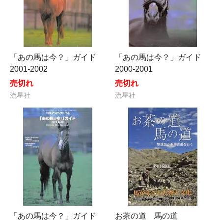
「あの馬は今？」ガイド
「あの馬は今？」ガイド
2001-2002
2000-2001
売切れ
売切れ
流星社
流星社
「あの馬は今？」ガイド
お茶の道 馬の道