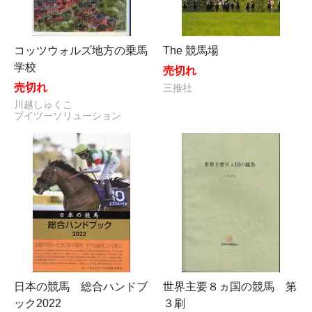
コッツウォルズ地方の乗馬
The 競馬場
学校
売切れ
売切れ
三推社
川越しゅくこ
ブイツーソリューション
日本の競馬 総合ハンドブ
世界主要８ヵ国の競馬 第
ック2022
３刷