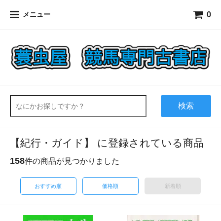
0
メニュー
検索
【紀行・ガイド】 に登録されている商品
158
件の商品が見つかりました
おすすめ順
価格順
新着順