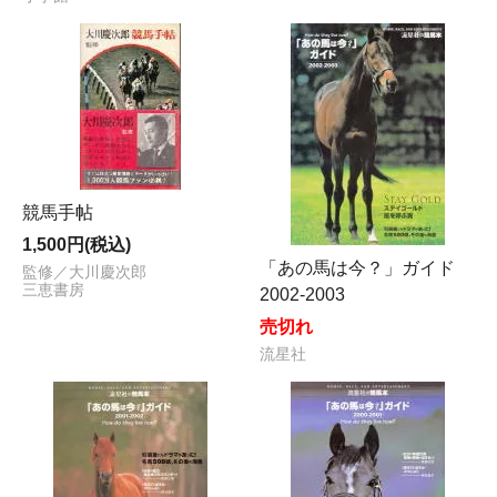
競馬手帖
1,500円(税込)
「あの馬は今？」ガイド
監修／大川慶次郎
三恵書房
2002-2003
売切れ
流星社