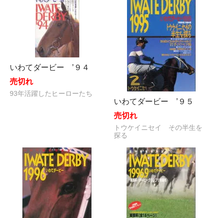
いわてダービー ’９４
売切れ
93年活躍したヒーローたち
いわてダービー ’９５
売切れ
トウケイニセイ その半生を
探る