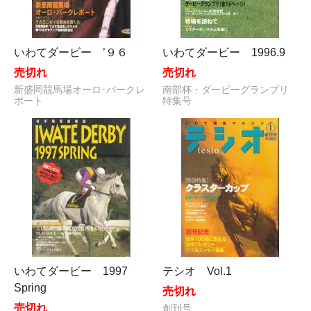
いわてダービー ’９６
いわてダービー 1996.9
売切れ
売切れ
新盛岡競馬場オーロ･パークレ
南部杯・ダービーグランプリ
ポート
特集号
いわてダービー 1997
テシオ Vol.1
Spring
売切れ
売切れ
創刊号