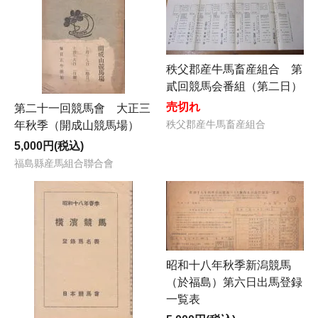
秩父郡産牛馬畜産組合 第
貳回競馬会番組（第二日）
売切れ
第二十一回競馬會 大正三
年秋季（開成山競馬場）
秩父郡産牛馬畜産組合
5,000円(税込)
福島縣産馬組合聯合會
昭和十八年秋季新潟競馬
（於福島）第六日出馬登録
一覧表