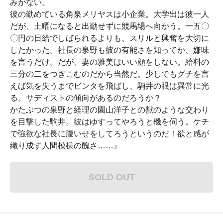
みがない。
彼の勤めている角泉メリヤスは小企業。大学出は彼一人
だが、土曜になると出勤せずに競馬場へ向かう。一五〇
〇円の日給でしばられるよりも、スリルと興奮を大切に
したかった。社長の泉野も彼の有能さを知ってか、嫌味
を言うだけ。だが、妻の雅美はいい顔をしない。給料の
三分の二をつぎこむのだから当然だ。少しでもグチを言
えば気を失うまでビンタを飛ばし、駒井の眼は異常に光
る。サディストの傾向があるのだろうか？
かたぶつの泉野と経理の園山洋子との獣のような交わり
を目撃した駒井。彼はゆすってやろうと機を伺う。ケチ
で強欲な社長に腹いせをしてろうというのだ！欲と感が
織り成す人間模様の醜さ……』
SOLD OUT